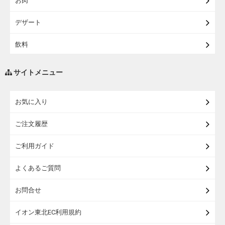
お肉
【宅配・店受取】イオンのベビー用品
デザート
【宅配】シニアライフ
飲料
調味料・油
サイトメニュー
練り物・漬物・佃煮・乾物
お気に入り
米・麺・パン
ご注文履歴
瓶詰・缶詰・その他食品
ご利用ガイド
お酒
よくあるご質問
ランドセル
お問合せ
うなぎ
イオン東北EC利用規約