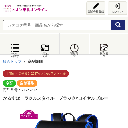
新規会員登録
ログイン
全体か
お気に
閲覧履
購入履
ら探す
入り
歴
歴
総合トップ
商品詳細
【宅配・店受取】2027イオンのランドセル
宅配
店舗受取
商品番号：71767816
かるすぽ ラクルスタイル ブラック×ロイヤルブルー