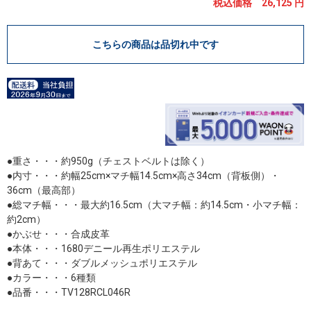
税込価格 26,125
円
こちらの商品は品切れ中です
●重さ・・・約950g（チェストベルトは除く）
●内寸・・・約幅25cm×マチ幅14.5cm×高さ34cm（背板側）・
36cm（最高部）
●総マチ幅・・・最大約16.5cm（大マチ幅：約14.5cm・小マチ幅：
約2cm）
●かぶせ・・・合成皮革
●本体・・・1680デニール再生ポリエステル
●背あて・・・ダブルメッシュポリエステル
●カラー・・・6種類
●品番・・・TV128RCL046R