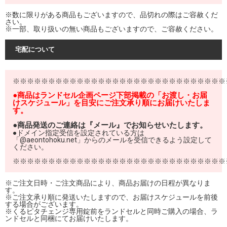
※数に限りがある商品もございますので、品切れの際はご容赦くだ
さい。
※一部、取り扱いの無い商品もございますので、ご容赦ください。
宅配について
※※※※※※※※※※※※※※※※※※※※※※※※※※※※※※
●商品はランドセル企画ページ下部掲載の「お渡し・お届
けスケジュール」を目安にご注文承り順にお届けいたしま
す。
●商品発送のご連絡は『メール』でお知らせいたします。
●ドメイン指定受信を設定されている方は
「@aeontohoku.net」からのメールを受信できるよう設定して
ください。
※※※※※※※※※※※※※※※※※※※※※※※※※※※※※※
※ご注文日時・ご注文商品により、商品お届けの日程が異なりま
す。
※ご注文承り順に発送いたしますので、お届けスケジュールを前後
する場合がございます。
※くるピタチェンジ専用錠前をランドセルと同時ご購入の場合、ラ
ンドセルと同梱にてお届けいたします。