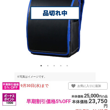
※写真はイメージです。
※写真はイメ
9月30日(水)まで
お気に入りに追加
25,000
本体価格:
円の品
23,750
早期割引価格5%OFF
本体価格:
1000
円