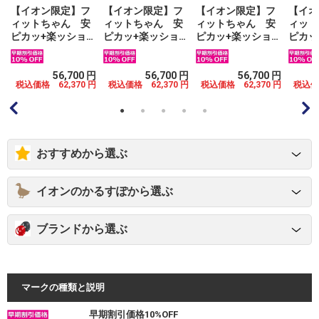
【イオン限定】フ
【イオン限定】フ
【イオン限定】フ
【イオ
ィットちゃん 安
ィットちゃん 安
ィットちゃん 安
ィット
ピカッ+楽ッショ
ピカッ+楽ッショ
ピカッ+楽ッショ
ピカッ
ン グローリーブ
ン グローリーブ
ン グローリーブ
ン グ
ミ
ライト ブラック×
ライト ブラック×
ライト ブラック×
ライト
レッドステッチ
グリーン
マリン
イエロ
円
56,700 円
56,700 円
56,700 円
円
税込価格 62,370 円
税込価格 62,370 円
税込価格 62,370 円
税込価格
おすすめから選ぶ
イオンのかるすぽから選ぶ
ブランドから選ぶ
マークの種類と説明
早期割引価格10%OFF