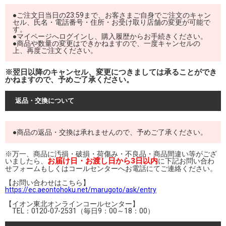
●ご注文日当日の23:59まで、お客さまご自身でご注文のキャン
セル、氏名・電話番号・住所・お受け取り店舗の変更が可能で
す。
●マイページへログインし、購入履歴からお手続きください。
●商品や数量の変更はできかねますので、一度キャンセルの
上、再度ご注文ください。
※翌日以降のキャンセル、変更につきましては承ることができ
かねますので、予めご了承ください。
返品・交換について
●商品の返品・交換は承れませんので、予めご了承ください。
※万一、商品に汚損・破損・荷傷み・不良品・商品間違い等がござ
お届け日・お渡し日から3日以内
いましたら、
に下記お問い合わ
せフォームもしくはコールセンターへお電話にてご連絡ください。
【お問い合わせはこちら】
https://ec.aeontohoku.net/marugoto/ask/entry
【イオン東北オンラインコールセンター】
TEL：0120-07-2531（毎日9：00～18：00）