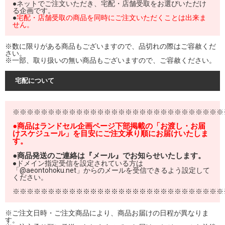
●ネットでご注文いただき、宅配・店舗受取をお選びいただけ
る企画です。
●
宅配・店舗受取の商品を同時にご注文いただくことは出来ま
せん。
※数に限りがある商品もございますので、品切れの際はご容赦くだ
さい。
※一部、取り扱いの無い商品もございますので、ご容赦ください。
宅配について
※※※※※※※※※※※※※※※※※※※※※※※※※※※※※※
●商品はランドセル企画ページ下部掲載の「お渡し・お届
けスケジュール」を目安にご注文承り順にお届けいたしま
す。
●商品発送のご連絡は『メール』でお知らせいたします。
●ドメイン指定受信を設定されている方は
「@aeontohoku.net」からのメールを受信できるよう設定して
ください。
※※※※※※※※※※※※※※※※※※※※※※※※※※※※※※
※ご注文日時・ご注文商品により、商品お届けの日程が異なりま
す。