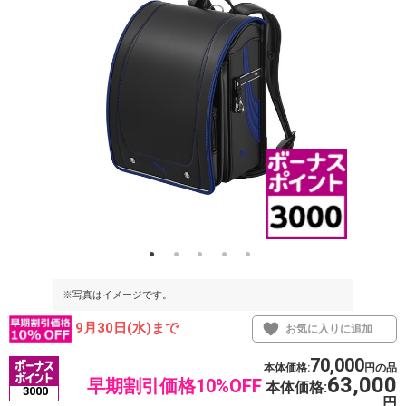
※写真はイメージです。
※写真はイメ
9月30日(水)まで
お気に入りに追加
70,000
本体価格:
円の品
63,000
早期割引価格10%OFF
本体価格:
3000
円