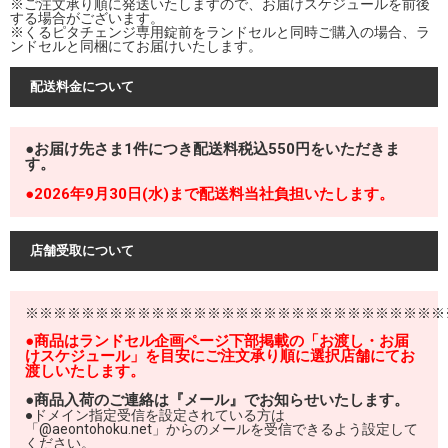
※ご注文承り順に発送いたしますので、お届けスケジュールを前後
する場合がございます。
※くるピタチェンジ専用錠前をランドセルと同時ご購入の場合、ラ
ンドセルと同梱にてお届けいたします。
配送料金について
●お届け先さま1件につき配送料税込550円をいただきま
す。
●2026年9月30日(水)まで配送料当社負担いたします。
店舗受取について
※※※※※※※※※※※※※※※※※※※※※※※※※※※※※※
●商品はランドセル企画ページ下部掲載の「お渡し・お届
けスケジュール」を目安にご注文承り順に選択店舗にてお
渡しいたします。
●商品入荷のご連絡は『メール』でお知らせいたします。
●ドメイン指定受信を設定されている方は
「@aeontohoku.net」からのメールを受信できるよう設定して
ください。