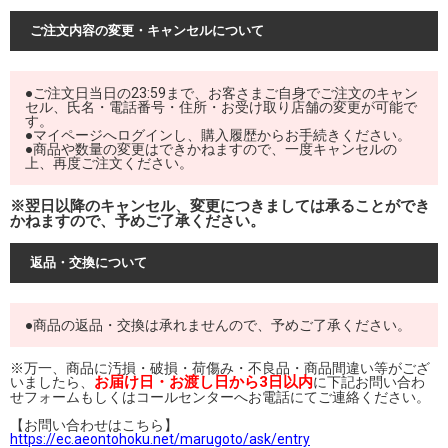
ご注文内容の変更・キャンセルについて
●ご注文日当日の23:59まで、お客さまご自身でご注文のキャン
セル、氏名・電話番号・住所・お受け取り店舗の変更が可能で
す。
●マイページへログインし、購入履歴からお手続きください。
●商品や数量の変更はできかねますので、一度キャンセルの
上、再度ご注文ください。
※翌日以降のキャンセル、変更につきましては承ることができ
かねますので、予めご了承ください。
返品・交換について
●商品の返品・交換は承れませんので、予めご了承ください。
※万一、商品に汚損・破損・荷傷み・不良品・商品間違い等がござ
お届け日・お渡し日から3日以内
いましたら、
に下記お問い合わ
せフォームもしくはコールセンターへお電話にてご連絡ください。
【お問い合わせはこちら】
https://ec.aeontohoku.net/marugoto/ask/entry