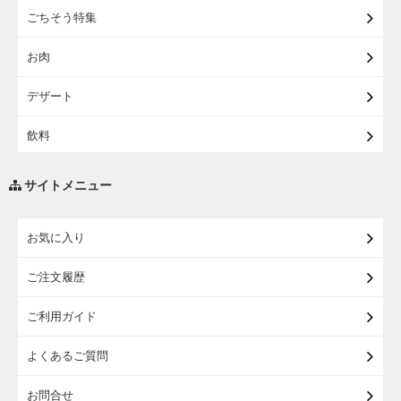
ごちそう特集
【宅配・店受取】イオンのベビー用品
お肉
【宅配】シニアライフ
デザート
飲料
調味料・油
サイトメニュー
練り物・漬物・佃煮・乾物
お気に入り
米・麺・パン
ご注文履歴
瓶詰・缶詰・その他食品
ご利用ガイド
お酒
よくあるご質問
ランドセル
お問合せ