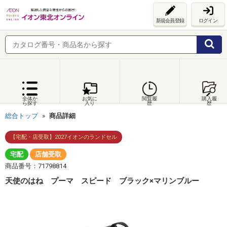
新規会員登録
ログイン
全体か
お気に
閲覧履
購入履
ら探す
入り
歴
歴
総合トップ
商品詳細
【宅配・店受取】2027イオンのランドセル
宅配
店舗受取
商品番号：71798814
天使のはね プーマ スピード ブラック×マリンブルー