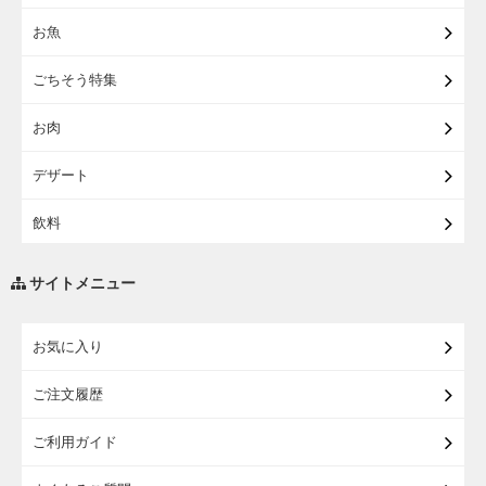
【宅配】東北のお酒
お魚
【宅配】東北うまいもの
ごちそう特集
【宅配・店受取】イオンのベビー用品
お肉
【宅配】シニアライフ
デザート
飲料
調味料・油
サイトメニュー
練り物・漬物・佃煮・乾物
お気に入り
米・麺・パン
ご注文履歴
瓶詰・缶詰・その他食品
ご利用ガイド
お酒