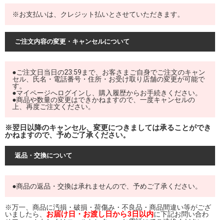
※お支払いは、クレジット払いとさせていただきます。
ご注文内容の変更・キャンセルについて
●ご注文日当日の23:59まで、お客さまご自身でご注文のキャン
セル、氏名・電話番号・住所・お受け取り店舗の変更が可能で
す。
●マイページへログインし、購入履歴からお手続きください。
●商品や数量の変更はできかねますので、一度キャンセルの
上、再度ご注文ください。
※翌日以降のキャンセル、変更につきましては承ることができ
かねますので、予めご了承ください。
返品・交換について
●商品の返品・交換は承れませんので、予めご了承ください。
※万一、商品に汚損・破損・荷傷み・不良品・商品間違い等がござ
お届け日・お渡し日から3日以内
いましたら、
に下記お問い合わ