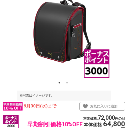
※写真はイメージです。
※写真はイメ
9月30日(水)まで
お気に入りに追加
72,000
本体価格:
円の品
64,800
早期割引価格10%OFF
本体価格:
3000