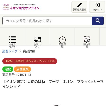
新規会員登録
ログイン
全体か
お気に
閲覧履
購入履
ら探す
入り
歴
歴
総合トップ
商品詳細
【宅配・店受取】2027イオンのランドセル
宅配
店舗受取
商品番号：71801113
【イオン限定】天使のはね プーマ ネオン ブラック×カーマ
インレッド