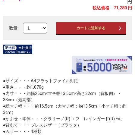
円
税込価格 71,280
円
数量
カートに追加する
●サイズ・・・A4フラットファイル対応
●重さ・・・約1,070g
●内寸・・・約幅25cm×マチ幅13.5cm×高さ32cm（背板側）・
33cm（最高部）
●総マチ幅・・・約16.5cm（大マチ幅：約13.5cm・小マチ幅：約
3cm）
●かぶせ・本体・・・クラリーノ(R) エフ「レインガード(R) Fα」
●背あて・・・ブレスレザー（ブラック）
●カラー・・・4種類