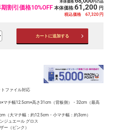
68,000
本体価格:
円の品
61,200
早期割引価格10%OFF
本体価格:
円
税込価格 67,320
円
カートに追加する
※写真はイメージです。
※
ットファイル対応
m×マチ幅12.5cm×高さ31cm（背板側）・32cm（最高
5cm（大マチ幅：約12.5cm・小マチ幅：約3cm）
ンジュエール グロス
レザー（ピンク）