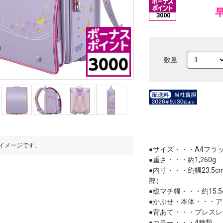
3000
数量
イメージです。
※写真はイメージです。
●サイズ・・・A4フラ
●重さ・・・約1,260g
●内寸・・・約幅23.5c
部）
●総マチ幅・・・約15.
●かぶせ・本体・・・ア
●背あて・・・ブレス
●カラー・・・4種類