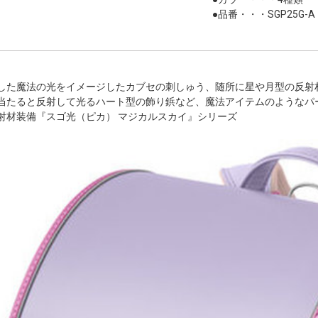
●品番・・・SGP25G-A
した魔法の光をイメージしたカブセの刺しゅう、随所に星や月型の反射
当たると反射して光るハート型の飾り鋲など、魔法アイテムのようなパ
射材装備『スゴ光（ピカ） マジカルスカイ』シリーズ