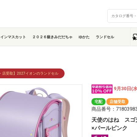
ャインマスカット
２０２６嶽きみだだちゃ
ゆかた
ランドセル
・店受取】2027イオンのランドセル
9月30日(
宅配
店舗受取
商品番号：7180398
天使のはね スゴ
×パールピンク