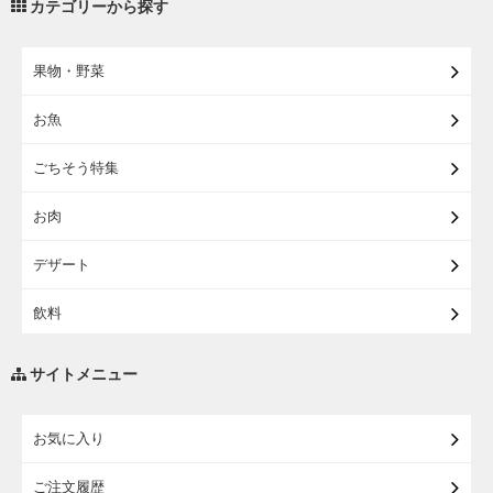
カテゴリーから探す
【宅配】まるごと東北直送便
果物・野菜
【宅配】東北のお酒
お魚
【宅配】東北うまいもの
ごちそう特集
【宅配・店受取】イオンのベビー用品
お肉
【宅配】シニアライフ
デザート
飲料
調味料・油
サイトメニュー
練り物・漬物・佃煮・乾物
お気に入り
米・麺・パン
ご注文履歴