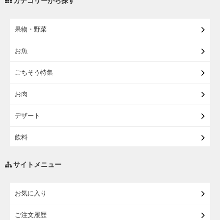
カテゴリーから探す
【宅配】まるごと東北直送便
果物・野菜
【宅配】東北のお酒
お魚
【宅配】東北うまいもの
ごちそう特集
【宅配・店受取】イオンのベビー用品
お肉
【宅配】シニアライフ
デザート
飲料
調味料・油
サイトメニュー
練り物・漬物・佃煮・乾物
お気に入り
米・麺・パン
ご注文履歴