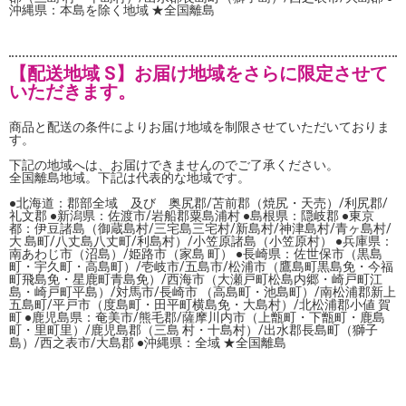
沖縄県：本島を除く地域 ★全国離島
【配送地域 S】お届け地域をさらに限定させて
いただきます。
商品と配送の条件によりお届け地域を制限させていただいておりま
す。
下記の地域へは、お届けできませんのでご了承ください。
全国離島地域。下記は代表的な地域です。
●北海道：郡部全域 及び 奥尻郡/苫前郡（焼尻・天売）/利尻郡/
礼文郡 ●新潟県：佐渡市/岩船郡粟島浦村 ●島根県：隠岐郡 ●東京
都：伊豆諸島（御蔵島村/三宅島三宅村/新島村/神津島村/青ヶ島村/
大 島町/八丈島八丈町/利島村）/小笠原諸島（小笠原村） ●兵庫県：
南あわじ市（沼島）/姫路市（家島 町） ●長崎県：佐世保市（黒島
町・宇久町・高島町）/壱岐市/五島市/松浦市（鷹島町黒島免・今福
町飛島免・星鹿町青島免）/西海市（大瀬戸町松島内郷・崎戸町江
島・崎戸町平島）/対馬市/長崎市 （高島町・池島町）/南松浦郡新上
五島町/平戸市（度島町・田平町横島免・大島村）/北松浦郡小値 賀
町 ●鹿児島県：奄美市/熊毛郡/薩摩川内市（上甑町・下甑町・鹿島
町・里町里）/鹿児島郡（三島 村・十島村）/出水郡長島町（獅子
島）/西之表市/大島郡 ●沖縄県：全域 ★全国離島