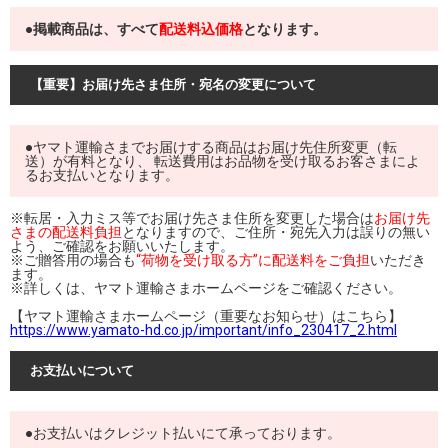
●掲載商品は、すべて
配送料込価格
となります。
【重要】お届け先さま住所・宛名の変更について
●ヤマト運輸さまでお届けする商品はお届け先住所変更（転
送）が有料となり、 転送費用はお品物を受け取るお客さまによ
るお支払いとなります。
※転居・入力ミス等でお届け先さま住所を変更した場合は
お届け先
さまの配送料負担
となりますので、ご住所・宛先入力は誤りの無い
よう、ご確認をお願いいたします。
※ご贈答用の場合も
“荷物を受け取る方”に配送料をご負担
いただき
ます。
※詳しくは、ヤマト運輸さまホームページをご確認ください。
【ヤマト運輸さまホームページ（重要なお知らせ）はこちら】
https://www.yamato-hd.co.jp/important/info_230417_2.html
お支払いについて
●お支払いはクレジット払いにて承っております。