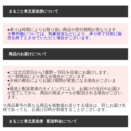
まるごと東北直送便について
●承りは時期によりお取り扱い商品や受付期間が異なります。
※農作物については、気象状況などにより、承り終了日前に販
売を終了とさせていただく場合がございます。
商品のお届けについて
●ご注文日翌日から1週間～10日を目途にお届けします。
※一部商品により異なる場合がございます。
●天候の都合によりお届け期間が変更になる場合がございま
す。
●発送と配送業者のタイミングにより、お届けの当日やお届け
が完了してから、商品の発送メールが配信される場合がござい
ます。
※商品番号の異なる商品を複数個お送りする場合は、同じお届け先
様であっても、お届け日時が前後することがございます。
まるごと東北直送便 配送料金について