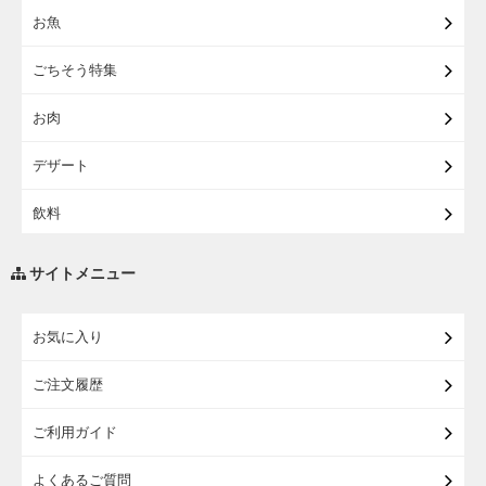
お魚
【宅配】東北のお酒
ごちそう特集
【宅配】東北うまいもの
お肉
【宅配・店受取】イオンのベビー用品
デザート
【宅配】シニアライフ
飲料
調味料・油
サイトメニュー
練り物・漬物・佃煮・乾物
お気に入り
米・麺・パン
ご注文履歴
瓶詰・缶詰・その他食品
ご利用ガイド
お酒
よくあるご質問