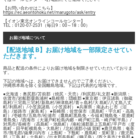
【お問い合わせはこちら】
https://ec.aeontohoku.net/marugoto/ask/entry
【イオン東北オンラインコールセンター】
TEL：0120-07-2531（毎日9：00～18：00）
お届け地域について
【配送地域 B】お届け地域を一部限定させてい
ただきます。
商品と配送の条件によりお届け地域を制限させていただいておりま
す。
下記の地域へは、お届けできませんのでご了承ください。
沖縄県本島を除く全国離島地域。下記は代表的な地域です。
●北海道：奥尻郡/苫前郡（焼尻・天売）/利尻郡/礼文郡 ●新潟県：
佐渡市/岩船郡粟島浦村 ●島根県：隠岐郡 ●東京都：伊豆諸島（御蔵
島村/三宅島三宅村/新島村/神津島村/青ヶ島村/大 島町/八丈島八丈
町/利島村）/小笠原諸島（小笠原村） ●兵庫県：南あわじ市（沼
島）/姫路市（家島 町） ●長崎県：佐世保市（黒島町・宇久町・高島
町）/壱岐市/五島市/松浦市（鷹島町黒島免・今福 町飛島免・星鹿町
青島免）/西海市（大瀬戸町松島内郷・崎戸町江島・崎戸町平島）/
対馬市/長崎市 （高島町・池島町）/南松浦郡新上五島町/平戸市（度
島町・田平町横島免・大島村）/北松浦郡小値 賀町 ●鹿児島県：奄美
市/熊毛郡/薩摩川内市（上甑町・下甑町・鹿島町・里町里）/鹿児島
郡（三島 村・十島村）/出水郡長島町（獅子島）/西之表市/大島郡 ●