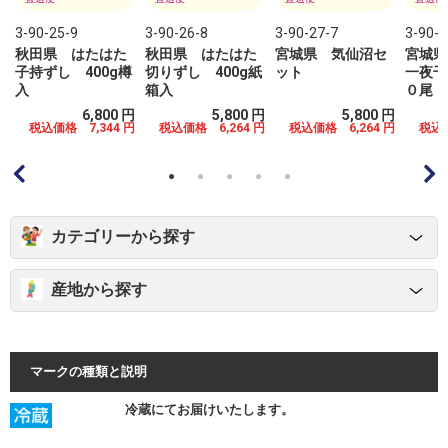
3-90-25-9
3-90-26-8
3-90-27-7
3-90-2
秋田県 はたはた
秋田県 はたはた
宮城県 気仙沼セ
宮城県
子持ずし 400g樽
切りずし 400g紙
ット
一夜干
入
箱入
０尾
円
6,800 円
5,800 円
5,800 円
0
税込価格 7,344 円
税込価格 6,264 円
税込価格 6,264 円
税込価
円
カテゴリーから探す
産地から探す
マークの種類と説明
冷蔵にてお届けいたします。