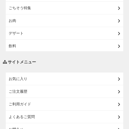
【宅配】東北うまいもの
ごちそう特集
【宅配・店受取】イオンのベビー用品
お肉
【宅配】シニアライフ
デザート
飲料
調味料・油
サイトメニュー
練り物・漬物・佃煮・乾物
お気に入り
米・麺・パン
ご注文履歴
瓶詰・缶詰・その他食品
ご利用ガイド
お酒
よくあるご質問
ランドセル