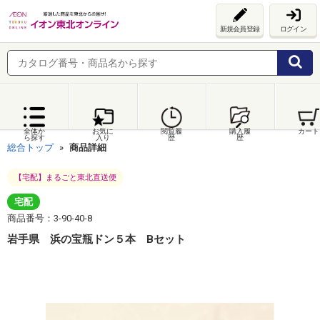
新規会員登録
ログイン
全体か
お気に
閲覧履
購入履
カート
ら探す
入り
歴
歴
総合トップ
商品詳細
【宅配】まるごと東北直送便
宅配
商品番号：3-90-40-8
岩手県 浜の宝瓶ドン５本 Bセット