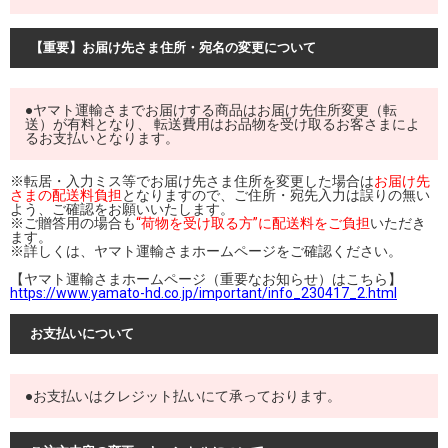
【重要】お届け先さま住所・宛名の変更について
●ヤマト運輸さまでお届けする商品はお届け先住所変更（転
送）が有料となり、 転送費用はお品物を受け取るお客さまによ
るお支払いとなります。
※転居・入力ミス等でお届け先さま住所を変更した場合は
お届け先
さまの配送料負担
となりますので、ご住所・宛先入力は誤りの無い
よう、ご確認をお願いいたします。
※ご贈答用の場合も
“荷物を受け取る方”に配送料をご負担
いただき
ます。
※詳しくは、ヤマト運輸さまホームページをご確認ください。
【ヤマト運輸さまホームページ（重要なお知らせ）はこちら】
https://www.yamato-hd.co.jp/important/info_230417_2.html
お支払いについて
●お支払いはクレジット払いにて承っております。