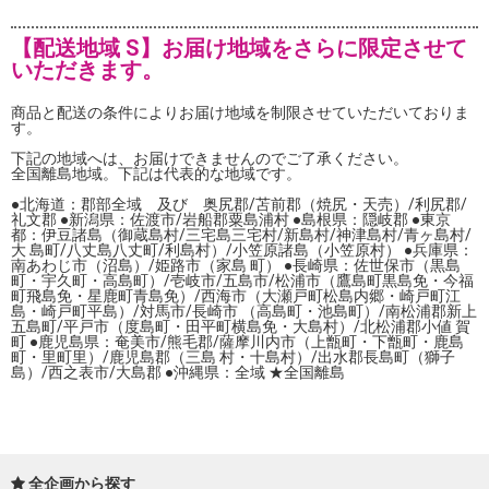
【配送地域 S】お届け地域をさらに限定させて
いただきます。
商品と配送の条件によりお届け地域を制限させていただいておりま
す。
下記の地域へは、お届けできませんのでご了承ください。
全国離島地域。下記は代表的な地域です。
●北海道：郡部全域 及び 奥尻郡/苫前郡（焼尻・天売）/利尻郡/
礼文郡 ●新潟県：佐渡市/岩船郡粟島浦村 ●島根県：隠岐郡 ●東京
都：伊豆諸島（御蔵島村/三宅島三宅村/新島村/神津島村/青ヶ島村/
大 島町/八丈島八丈町/利島村）/小笠原諸島（小笠原村） ●兵庫県：
南あわじ市（沼島）/姫路市（家島 町） ●長崎県：佐世保市（黒島
町・宇久町・高島町）/壱岐市/五島市/松浦市（鷹島町黒島免・今福
町飛島免・星鹿町青島免）/西海市（大瀬戸町松島内郷・崎戸町江
島・崎戸町平島）/対馬市/長崎市 （高島町・池島町）/南松浦郡新上
五島町/平戸市（度島町・田平町横島免・大島村）/北松浦郡小値 賀
町 ●鹿児島県：奄美市/熊毛郡/薩摩川内市（上甑町・下甑町・鹿島
町・里町里）/鹿児島郡（三島 村・十島村）/出水郡長島町（獅子
島）/西之表市/大島郡 ●沖縄県：全域 ★全国離島
全企画から探す