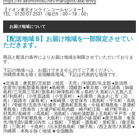
https://ec.aeontohoku.net/marugoto/ask/entry
【イオン東北オンラインコールセンター】
TEL：0120-07-2531（毎日9：00～18：00）
お届け地域について
【配送地域 B】お届け地域を一部限定させてい
ただきます。
商品と配送の条件によりお届け地域を制限させていただいておりま
す。
下記の地域へは、お届けできませんのでご了承ください。
沖縄県本島を除く全国離島地域。下記は代表的な地域です。
●北海道：奥尻郡/苫前郡（焼尻・天売）/利尻郡/礼文郡 ●新潟県：
佐渡市/岩船郡粟島浦村 ●島根県：隠岐郡 ●東京都：伊豆諸島（御蔵
島村/三宅島三宅村/新島村/神津島村/青ヶ島村/大 島町/八丈島八丈
町/利島村）/小笠原諸島（小笠原村） ●兵庫県：南あわじ市（沼
島）/姫路市（家島 町） ●長崎県：佐世保市（黒島町・宇久町・高島
町）/壱岐市/五島市/松浦市（鷹島町黒島免・今福 町飛島免・星鹿町
青島免）/西海市（大瀬戸町松島内郷・崎戸町江島・崎戸町平島）/
対馬市/長崎市 （高島町・池島町）/南松浦郡新上五島町/平戸市（度
島町・田平町横島免・大島村）/北松浦郡小値 賀町 ●鹿児島県：奄美
市/熊毛郡/薩摩川内市（上甑町・下甑町・鹿島町・里町里）/鹿児島
郡（三島 村・十島村）/出水郡長島町（獅子島）/西之表市/大島郡 ●
沖縄県：本島を除く地域 ★全国離島