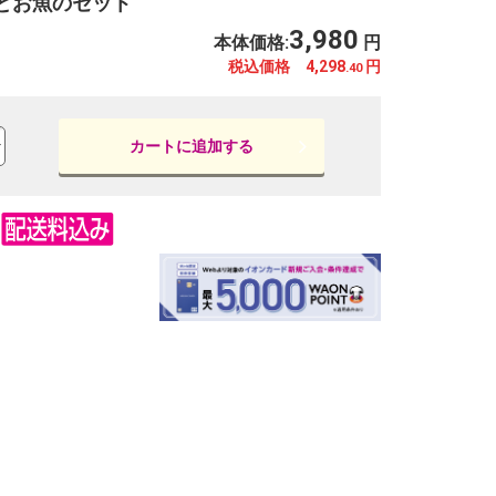
とお魚のセット
3,980
本体価格:
円
税込価格 4,298
円
.40
カートに追加する
※写真はイメージです。
※