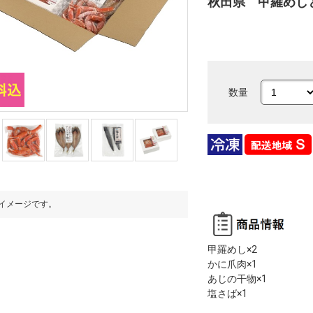
秋田県 甲羅めし
数量
イメージです。
※写真はイメージです。
甲羅めし×2
かに爪肉×1
あじの干物×1
塩さば×1