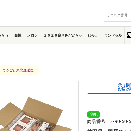
ちそう
白桃
メロン
２０２６嶽きみだだちゃ
ゆかた
ランドセル
】まるごと東北直送便
承り
お届け
宅配
商品番号：3-90-50-