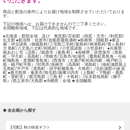
いただきます。
商品と配送の条件によりお届け地域を制限させていただいておりま
す。
下記の地域へは、お届けできませんのでご了承ください。
全国離島地域。下記は代表的な地域です。
●北海道：郡部全域 及び 奥尻郡/苫前郡（焼尻・天売）/利尻郡/
礼文郡 ●新潟県：佐渡市/岩船郡粟島浦村 ●島根県：隠岐郡 ●東京
都：伊豆諸島（御蔵島村/三宅島三宅村/新島村/神津島村/青ヶ島村/
大 島町/八丈島八丈町/利島村）/小笠原諸島（小笠原村） ●兵庫県：
南あわじ市（沼島）/姫路市（家島 町） ●長崎県：佐世保市（黒島
町・宇久町・高島町）/壱岐市/五島市/松浦市（鷹島町黒島免・今福
町飛島免・星鹿町青島免）/西海市（大瀬戸町松島内郷・崎戸町江
島・崎戸町平島）/対馬市/長崎市 （高島町・池島町）/南松浦郡新上
五島町/平戸市（度島町・田平町横島免・大島村）/北松浦郡小値 賀
町 ●鹿児島県：奄美市/熊毛郡/薩摩川内市（上甑町・下甑町・鹿島
町・里町里）/鹿児島郡（三島 村・十島村）/出水郡長島町（獅子
島）/西之表市/大島郡 ●沖縄県：全域 ★全国離島
全企画から探す
【宅配】秋の味覚ギフト