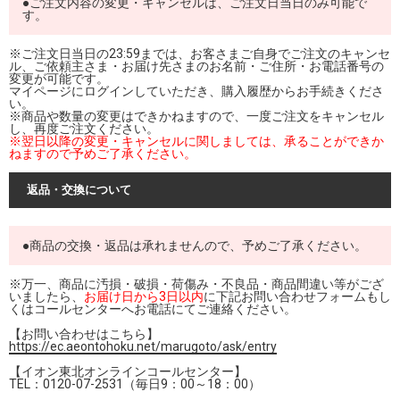
●ご注文内容の変更・キャンセルは、ご注文日当日のみ可能で
す。
※ご注文日当日の23:59までは、お客さまご自身でご注文のキャンセ
ル、ご依頼主さま・お届け先さまのお名前・ご住所・お電話番号の
変更が可能です。
マイページにログインしていただき、購入履歴からお手続きくださ
い。
※商品や数量の変更はできかねますので、一度ご注文をキャンセル
し、再度ご注文ください。
※翌日以降の変更・キャンセルに関しましては、承ることができか
ねますので予めご了承ください。
返品・交換について
●商品の交換・返品は承れませんので、予めご了承ください。
※万一、商品に汚損・破損・荷傷み・不良品・商品間違い等がござ
いましたら、
お届け日から3日以内
に下記お問い合わせフォームもし
くはコールセンターへお電話にてご連絡ください。
【お問い合わせはこちら】
https://ec.aeontohoku.net/marugoto/ask/entry
【イオン東北オンラインコールセンター】
TEL：0120-07-2531（毎日9：00～18：00）