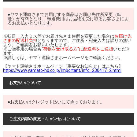
●ヤマト運輸さまでお届けする商品はお届け先住所変更（転
送）が有料となり、 転送費用はお品物を受け取るお客さまによ
るお支払いとなります。
※転居・入力ミス等でお届け先さま住所を変更した場合は
お届け先
さまの配送料負担
となりますので、ご住所・宛先入力は誤りの無い
よう、ご確認をお願いいたします。
※ご贈答用の場合も
“荷物を受け取る方”に配送料をご負担
いただき
ます。
※詳しくは、ヤマト運輸さまホームページをご確認ください。
【ヤマト運輸さまホームページ（重要なお知らせ）はこちら】
https://www.yamato-hd.co.jp/important/info_230417_2.html
お支払いについて
●お支払いはクレジット払いにて承っております。
ご注文内容の変更・キャンセルについて