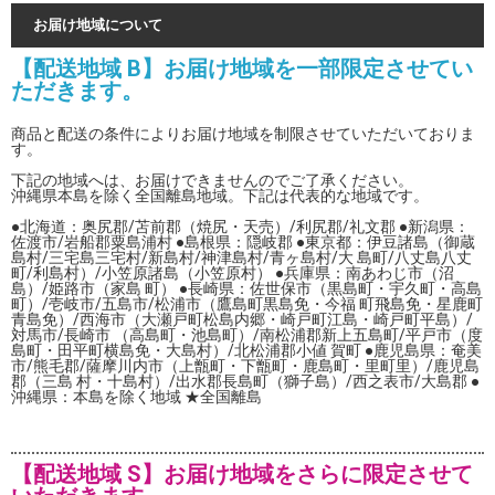
お届け地域について
【配送地域 B】お届け地域を一部限定させてい
ただきます。
商品と配送の条件によりお届け地域を制限させていただいておりま
す。
下記の地域へは、お届けできませんのでご了承ください。
沖縄県本島を除く全国離島地域。下記は代表的な地域です。
●北海道：奥尻郡/苫前郡（焼尻・天売）/利尻郡/礼文郡 ●新潟県：
佐渡市/岩船郡粟島浦村 ●島根県：隠岐郡 ●東京都：伊豆諸島（御蔵
島村/三宅島三宅村/新島村/神津島村/青ヶ島村/大 島町/八丈島八丈
町/利島村）/小笠原諸島（小笠原村） ●兵庫県：南あわじ市（沼
島）/姫路市（家島 町） ●長崎県：佐世保市（黒島町・宇久町・高島
町）/壱岐市/五島市/松浦市（鷹島町黒島免・今福 町飛島免・星鹿町
青島免）/西海市（大瀬戸町松島内郷・崎戸町江島・崎戸町平島）/
対馬市/長崎市 （高島町・池島町）/南松浦郡新上五島町/平戸市（度
島町・田平町横島免・大島村）/北松浦郡小値 賀町 ●鹿児島県：奄美
市/熊毛郡/薩摩川内市（上甑町・下甑町・鹿島町・里町里）/鹿児島
郡（三島 村・十島村）/出水郡長島町（獅子島）/西之表市/大島郡 ●
沖縄県：本島を除く地域 ★全国離島
【配送地域 S】お届け地域をさらに限定させて