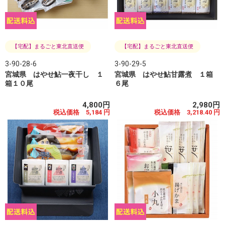
【宅配】まるごと東北直送便
【宅配】まるごと東北直送便
3-90-28-6
3-90-29-5
宮城県 はやせ鮎一夜干し １
宮城県 はやせ鮎甘露煮 １箱
箱１０尾
６尾
4,800円
2,980円
税込価格 5,184 円
税込価格 3,218.40 円