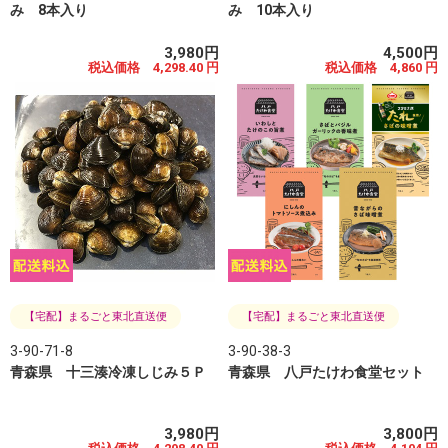
み 8本入り
み 10本入り
3,980円
4,500円
税込価格 4,298.40 円
税込価格 4,860 円
【宅配】まるごと東北直送便
【宅配】まるごと東北直送便
3-90-71-8
3-90-38-3
青森県 十三湊冷凍しじみ５Ｐ
青森県 八戸たけわ食堂セット
3,980円
3,800円