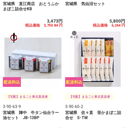
宮城県 直江商店 おとうふか
宮城県 気仙沼セット
まぼこ詰合せKB
3,473円
5,800円
税込価格 3,750.84 円
税込価格 6,264 円
【宅配】まるごと東北直送便
【宅配】まるごと東北直送便
3-90-63-9
3-90-60-2
宮城県 陣中 牛タン仙台ラー
宮城県 佐々直 笹かまぼこ詰
油セット JB-13BP
合せ S-TW