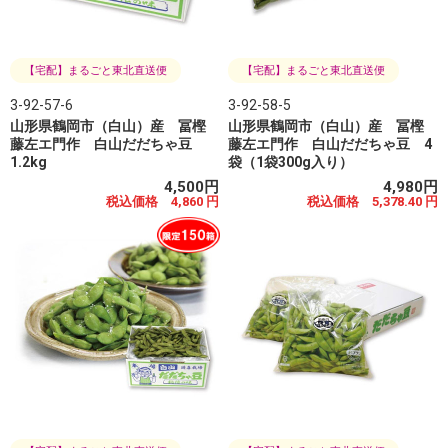
【宅配】まるごと東北直送便
【宅配】まるごと東北直送便
3-92-57-6
3-92-58-5
山形県鶴岡市（白山）産 冨樫
山形県鶴岡市（白山）産 冨樫
藤左エ門作 白山だだちゃ豆
藤左エ門作 白山だだちゃ豆 4
1.2kg
袋（1袋300g入り）
4,500円
4,980円
税込価格 4,860 円
税込価格 5,378.40 円