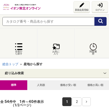
新規会員登録
ログイン
全体か
お気に
閲覧履
ら探す
入り
歴
総合トップ
産地から探す
絞り込み検索
標準
人気順
価格が安い順
価格が高い順
54
1
40
全
件中
件～
件表示
1
2
（1/2ページ）