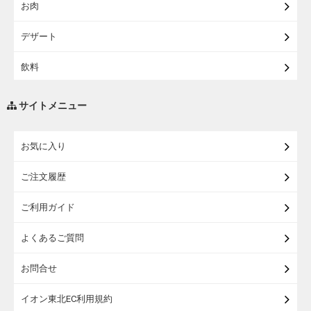
お肉
【宅配】シニアライフ
デザート
飲料
調味料・油
サイトメニュー
練り物・漬物・佃煮・乾物
お気に入り
米・麺・パン
ご注文履歴
瓶詰・缶詰・その他食品
ご利用ガイド
お酒
よくあるご質問
ランドセル
お問合せ
うなぎ
イオン東北EC利用規約