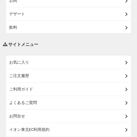
お肉
【宅配・店受取】イオンのベビー用品
デザート
【宅配】シニアライフ
飲料
調味料・油
サイトメニュー
練り物・漬物・佃煮・乾物
お気に入り
米・麺・パン
ご注文履歴
瓶詰・缶詰・その他食品
ご利用ガイド
お酒
よくあるご質問
ランドセル
お問合せ
うなぎ
イオン東北EC利用規約