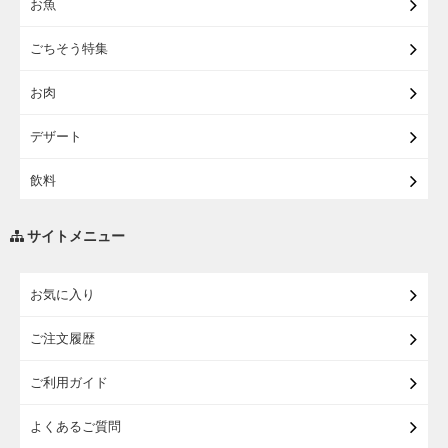
お魚
【宅配】東北うまいもの
ごちそう特集
【宅配・店受取】イオンのベビー用品
お肉
【宅配】シニアライフ
デザート
飲料
調味料・油
サイトメニュー
練り物・漬物・佃煮・乾物
お気に入り
米・麺・パン
ご注文履歴
瓶詰・缶詰・その他食品
ご利用ガイド
お酒
よくあるご質問
ランドセル