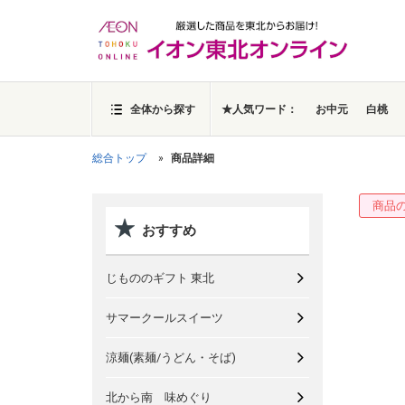
全体から探す
★人気ワード：
お中元
白桃
総合トップ
商品詳細
商品
おすすめ
じもののギフト 東北
サマークールスイーツ
涼麺(素麺/うどん・そば)
北から南 味めぐり