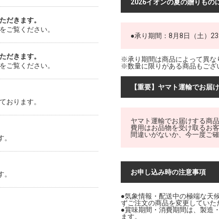
2026イオンの夏の贈りもの
ただきます。
をご覧ください。
●承り期間：8月8日（土）23
ただきます。
※承り期間は商品によって異な
をご覧ください。
※数量に限りがある商品もござ
【重要】ヤマト運輸でお届
ております。
ヤマト運輸でお届けする商
費用はお品物を受け取るお
間違いがないか、今一度ご
す。
お申し込み時の注意事項
す。
●気象情報・配送中の極端な天
ずご注文の商品を変更していた
●賞味期間・消費期間は、製造
ます。