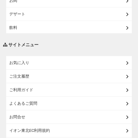
お肉
【宅配・店受取】イオンのベビー用品
デザート
【宅配】シニアライフ
飲料
調味料・油
サイトメニュー
練り物・漬物・佃煮・乾物
お気に入り
米・麺・パン
ご注文履歴
瓶詰・缶詰・その他食品
ご利用ガイド
お酒
よくあるご質問
ランドセル
お問合せ
うなぎ
イオン東北EC利用規約