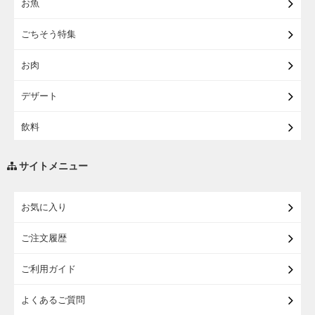
お魚
【宅配】東北うまいもの
ごちそう特集
【宅配・店受取】イオンのベビー用品
お肉
【宅配】シニアライフ
デザート
飲料
調味料・油
サイトメニュー
練り物・漬物・佃煮・乾物
お気に入り
米・麺・パン
ご注文履歴
瓶詰・缶詰・その他食品
ご利用ガイド
お酒
よくあるご質問
ランドセル