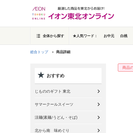
全体から探す
★人気ワード：
お中元
白桃
総合トップ
商品詳細
商品
おすすめ
じもののギフト 東北
サマークールスイーツ
涼麺(素麺/うどん・そば)
北から南 味めぐり