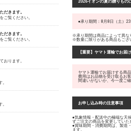
2026イオンの夏の贈りもの
ただきます。
をご覧ください。
●承り期間：8月8日（土）23
ただきます。
※承り期間は商品によって異な
をご覧ください。
※数量に限りがある商品もござ
【重要】ヤマト運輸でお届
ております。
ヤマト運輸でお届けする商
費用はお品物を受け取るお
間違いがないか、今一度ご
す。
お申し込み時の注意事項
す。
●気象情報・配送中の極端な天
ずご注文の商品を変更していた
●賞味期間・消費期間は、製造
ます。