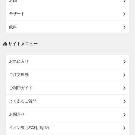
お肉
【宅配】東北うまいもの
デザート
【宅配・店受取】イオンのベビー用品
飲料
【宅配】シニアライフ
調味料・油
サイトメニュー
練り物・漬物・佃煮・乾物
お気に入り
米・麺・パン
ご注文履歴
瓶詰・缶詰・その他食品
ご利用ガイド
お酒
よくあるご質問
ランドセル
お問合せ
うなぎ
イオン東北EC利用規約