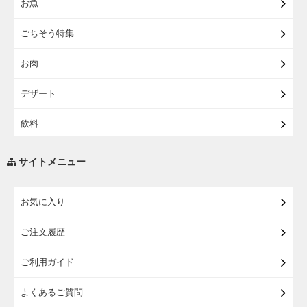
お魚
【宅配】東北うまいもの
ごちそう特集
【宅配・店受取】イオンのベビー用品
お肉
【宅配】シニアライフ
デザート
飲料
調味料・油
サイトメニュー
練り物・漬物・佃煮・乾物
お気に入り
米・麺・パン
ご注文履歴
瓶詰・缶詰・その他食品
ご利用ガイド
お酒
よくあるご質問
ランドセル