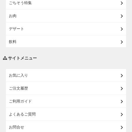
ごちそう特集
【宅配】東北うまいもの
お肉
【宅配・店受取】イオンのベビー用品
デザート
【宅配】シニアライフ
飲料
調味料・油
サイトメニュー
練り物・漬物・佃煮・乾物
お気に入り
米・麺・パン
ご注文履歴
瓶詰・缶詰・その他食品
ご利用ガイド
お酒
よくあるご質問
ランドセル
お問合せ