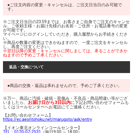
●ご注文内容の変更・キャンセルは、ご注文日当日のみ可能で
す。
※ご注文日当日の23:59までは、お客さまご自身でご注文のキャンセ
ル、ご依頼主様・お届け先様のお名前・ご住所・お電話番号の変更
が可能です。
マイページにログインしていただき、購入履歴からお手続きくださ
い。
※商品や数量の変更はできかねますので、一度ご注文をキャンセル
し、再度ご注文ください。
※翌日以降の変更・キャンセルに関しましては、承ることができか
ねますので予めご了承ください。
返品・交換について
●商品の交換・返品は承れませんので、予めご了承ください。
※万一、商品に汚損・破損・荷傷み・不良品・商品間違い等がござ
お届け日から3日以内
いましたら、
に下記お問い合わせフォームも
しくはコールセンターへお電話にてご連絡ください。
【お問い合わせフォーム】
https://ec.aeontohoku.net/marugoto/ask/entry
【イオン東北オンラインコールセンター】
TEL：0120-07-2531
（毎日9:00 ～ 18:00）