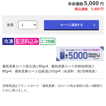
5,000
本体価格:
円
税込価格 5,400
円
数量
カートに追加する
霧島黒豚ロース西京漬け80g×4、霧島黒豚ロース米糀味噌漬け
80g×4、霧島黒豚ロース塩糀漬け65g×4（各原料：肉/宮崎県産）
宮崎県認証ブランドポーク「霧島黒豚」のロース肉を相性の良い3種類の
たれに漬けました。