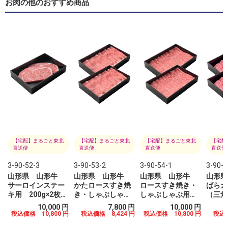
お肉の他のおすすめ商品
【宅配】まるごと東北
【宅配】まるごと東北
【宅配】まるごと東北
【宅配
直送便
直送便
直送便
直送便
3-90-52-3
3-90-53-2
3-90-54-1
3-90-5
山形県 山形牛
山形県 山形牛
山形県 山形牛
山形
サーロインステー
かたロースすき焼
ロースすき焼き・
ばらカ
キ用 200g×2枚
き・しゃぶしゃぶ
しゃぶしゃぶ用
（三
）
（冷凍）
用 200g×2（冷
200g×2（冷凍）
200g
円
10,000 円
7,800 円
10,000 円
凍）
0
税込価格 10,800 円
税込価格 8,424 円
税込価格 10,800 円
税込価
円