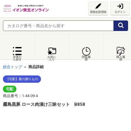
新規会員登録
ログイン
全体か
お気に
閲覧履
購入履
ら探す
入り
歴
歴
総合トップ
商品詳細
【宅配】夏の贈りもの
宅配
商品番号：1-44-09-4
霧島黒豚 ロース肉漬け三昧セット B858