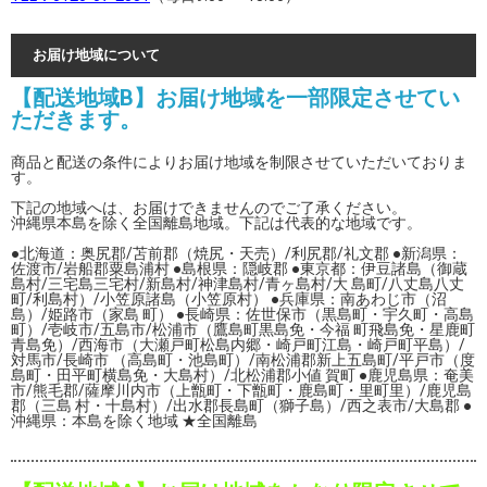
お届け地域について
【配送地域B】お届け地域を一部限定させてい
ただきます。
商品と配送の条件によりお届け地域を制限させていただいておりま
す。
下記の地域へは、お届けできませんのでご了承ください。
沖縄県本島を除く全国離島地域。下記は代表的な地域です。
●北海道：奥尻郡/苫前郡（焼尻・天売）/利尻郡/礼文郡 ●新潟県：
佐渡市/岩船郡粟島浦村 ●島根県：隠岐郡 ●東京都：伊豆諸島（御蔵
島村/三宅島三宅村/新島村/神津島村/青ヶ島村/大 島町/八丈島八丈
町/利島村）/小笠原諸島（小笠原村） ●兵庫県：南あわじ市（沼
島）/姫路市（家島 町） ●長崎県：佐世保市（黒島町・宇久町・高島
町）/壱岐市/五島市/松浦市（鷹島町黒島免・今福 町飛島免・星鹿町
青島免）/西海市（大瀬戸町松島内郷・崎戸町江島・崎戸町平島）/
対馬市/長崎市 （高島町・池島町）/南松浦郡新上五島町/平戸市（度
島町・田平町横島免・大島村）/北松浦郡小値 賀町 ●鹿児島県：奄美
市/熊毛郡/薩摩川内市（上甑町・下甑町・鹿島町・里町里）/鹿児島
郡（三島 村・十島村）/出水郡長島町（獅子島）/西之表市/大島郡 ●
沖縄県：本島を除く地域 ★全国離島