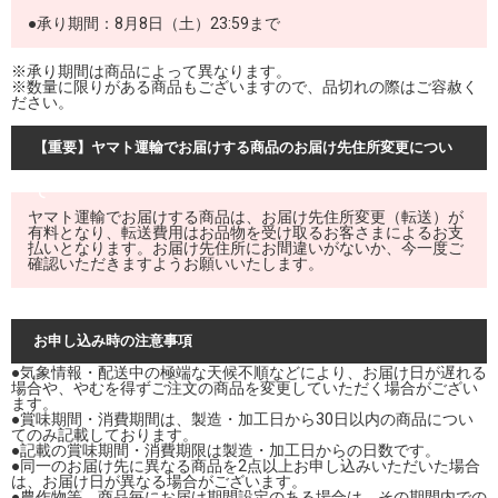
●承り期間：8月8日（土）23:59まで
※承り期間は商品によって異なります。
※数量に限りがある商品もございますので、品切れの際はご容赦く
ださい。
【重要】ヤマト運輸でお届けする商品のお届け先住所変更につい
て
ヤマト運輸でお届けする商品は、お届け先住所変更（転送）が
有料となり、転送費用はお品物を受け取るお客さまによるお支
払いとなります。お届け先住所にお間違いがないか、今一度ご
確認いただきますようお願いいたします。
お申し込み時の注意事項
●気象情報・配送中の極端な天候不順などにより、お届け日が遅れる
場合や、やむを得ずご注文の商品を変更していただく場合がござい
ます。
●賞味期間・消費期間は、製造・加工日から30日以内の商品につい
てのみ記載しております。
●記載の賞味期間・消費期限は製造・加工日からの日数です。
●同一のお届け先に異なる商品を2点以上お申し込みいただいた場合
は、お届け日が異なる場合がございます。
●農作物等、商品毎にお届け期間設定のある場合は、その期間内での