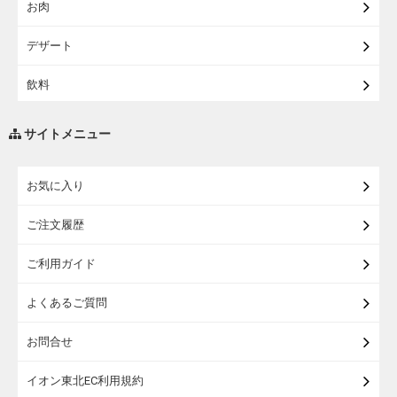
お肉
【宅配・店受取】イオンのベビー用品
デザート
【宅配】シニアライフ
飲料
調味料・油
サイトメニュー
練り物・漬物・佃煮・乾物
お気に入り
米・麺・パン
ご注文履歴
瓶詰・缶詰・その他食品
ご利用ガイド
お酒
よくあるご質問
ランドセル
お問合せ
うなぎ
イオン東北EC利用規約