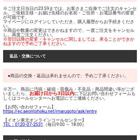
※ご注文日当日の23:59までは、お客さまご自身でご注文のキャンセ
ル、ご依頼主様・お届け先様のお名前・ご住所・お電話番号の変更
が可能です。
マイページにログインしていただき、購入履歴からお手続きくださ
い。
※商品や数量の変更はできかねますので、一度ご注文をキャンセル
し、再度ご注文ください。
※翌日以降の変更・キャンセルに関しましては、承ることができか
ねますので予めご了承ください。
返品・交換について
●商品の交換・返品は承れませんので、予めご了承ください。
※万一、商品に汚損・破損・荷傷み・不良品・商品間違い等がござ
お届け日から3日以内
いましたら、
に下記お問い合わせフォームも
しくはコールセンターへお電話にてご連絡ください。
【お問い合わせフォーム】
https://ec.aeontohoku.net/marugoto/ask/entry
【イオン東北オンラインコールセンター】
TEL：0120-07-2531
（毎日9:00 ～ 18:00）