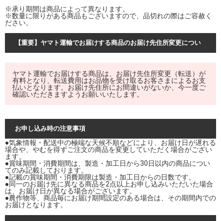
※承り期間は商品によって異なります。
※数量に限りがある商品もございますので、品切れの際はご容赦く
ださい。
【重要】ヤマト運輸でお届けする商品のお届け先住所変更につい
て
ヤマト運輸でお届けする商品は、お届け先住所変更（転送）が
有料となり、転送費用はお品物を受け取るお客さまによるお支
払いとなります。お届け先住所にお間違いがないか、今一度ご
確認いただきますようお願いいたします。
お申し込み時の注意事項
●気象情報・配送中の極端な天候不順などにより、お届け日が遅れる
場合や、やむを得ずご注文の商品を変更していただく場合がござい
ます。
●賞味期間・消費期間は、製造・加工日から30日以内の商品につい
てのみ記載しております。
●記載の賞味期間・消費期限は製造・加工日からの日数です。
●同一のお届け先に異なる商品を2点以上お申し込みいただいた場合
は、お届け日が異なる場合がございます。
●農作物等、商品毎にお届け期間設定のある場合は、その期間内での
お届けとなります。