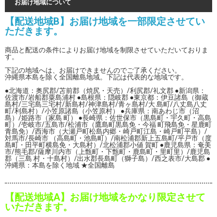
お届け地域について
【配送地域B】お届け地域を一部限定させてい
ただきます。
商品と配送の条件によりお届け地域を制限させていただいておりま
す。
下記の地域へは、お届けできませんのでご了承ください。
沖縄県本島を除く全国離島地域。下記は代表的な地域です。
●北海道：奥尻郡/苫前郡（焼尻・天売）/利尻郡/礼文郡 ●新潟県：
佐渡市/岩船郡粟島浦村 ●島根県：隠岐郡 ●東京都：伊豆諸島（御蔵
島村/三宅島三宅村/新島村/神津島村/青ヶ島村/大 島町/八丈島八丈
町/利島村）/小笠原諸島（小笠原村） ●兵庫県：南あわじ市（沼
島）/姫路市（家島 町） ●長崎県：佐世保市（黒島町・宇久町・高島
町）/壱岐市/五島市/松浦市（鷹島町黒島免・今福 町飛島免・星鹿町
青島免）/西海市（大瀬戸町松島内郷・崎戸町江島・崎戸町平島）/
対馬市/長崎市 （高島町・池島町）/南松浦郡新上五島町/平戸市（度
島町・田平町横島免・大島村）/北松浦郡小値 賀町 ●鹿児島県：奄美
市/熊毛郡/薩摩川内市（上甑町・下甑町・鹿島町・里町里）/鹿児島
郡（三島 村・十島村）/出水郡長島町（獅子島）/西之表市/大島郡 ●
沖縄県：本島を除く地域 ★全国離島
【配送地域A】お届け地域をかなり限定させて
いただきます。