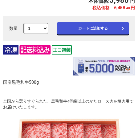
5,980
本体価格:
円
税込価格 6,458
円
.40
数量
カートに追加する
国産黒毛和牛500g
全国から選りすぐられた、黒毛和牛4等級以上のかたロース肉を焼肉用で
お届けいたします。