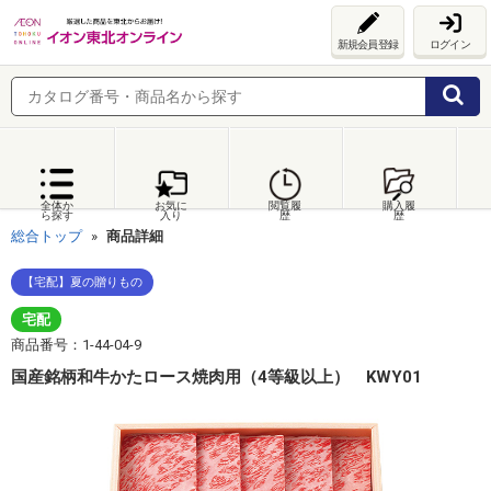
新規会員登録
ログイン
全体か
お気に
閲覧履
購入履
ら探す
入り
歴
歴
総合トップ
商品詳細
【宅配】夏の贈りもの
宅配
商品番号：1-44-04-9
国産銘柄和牛かたロース焼肉用（4等級以上） KWY01