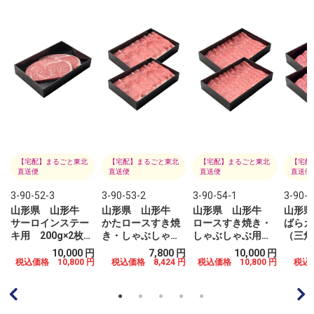
【宅配】まるごと東北
【宅配】まるごと東北
【宅配】まるごと東北
【宅配
直送便
直送便
直送便
直送便
3-90-52-3
3-90-53-2
3-90-54-1
3-90-5
山形県 山形牛
山形県 山形牛
山形県 山形牛
山形
サーロインステー
かたロースすき焼
ロースすき焼き・
ばらカ
キ用 200g×2枚
き・しゃぶしゃぶ
しゃぶしゃぶ用
（三
）
（冷凍）
用 200g×2（冷
200g×2（冷凍）
200g
円
10,000 円
7,800 円
10,000 円
凍）
0
税込価格 10,800 円
税込価格 8,424 円
税込価格 10,800 円
税込価
円