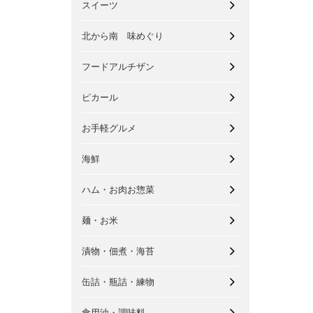
スイーツ
北から南 味めぐり
フードアルチザン
ピカール
お手軽グルメ
海鮮
ハム・お肉お惣菜
麺・お米
漬物・佃煮・海苔
缶詰・瓶詰・練物
食用油・調味料