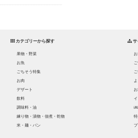
カテゴリーから探す
サ
果物・野菜
お
お魚
ご
ごちそう特集
ご
お肉
よ
デザート
お
飲料
イ
調味料・油
i
練り物・漬物・佃煮・乾物
特
米・麺・パン
プ
瓶詰・缶詰・その他食品