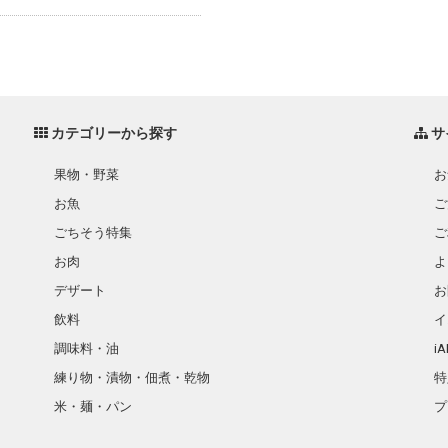
カテゴリーから探す
サ
果物・野菜
お
お魚
ご
ごちそう特集
ご
お肉
よ
デザート
お
飲料
イ
調味料・油
i
練り物・漬物・佃煮・乾物
特
米・麺・パン
プ
瓶詰・缶詰・その他食品