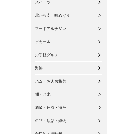
スイーツ
北から南 味めぐり
フードアルチザン
ピカール
お手軽グルメ
海鮮
ハム・お肉お惣菜
麺・お米
漬物・佃煮・海苔
缶詰・瓶詰・練物
食用油・調味料