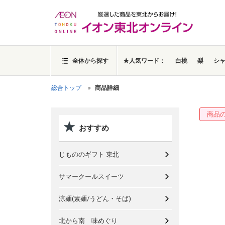
全体から探す
★人気ワード：
白桃
梨
シ
総合トップ
商品詳細
商品
おすすめ
じもののギフト 東北
サマークールスイーツ
涼麺(素麺/うどん・そば)
北から南 味めぐり