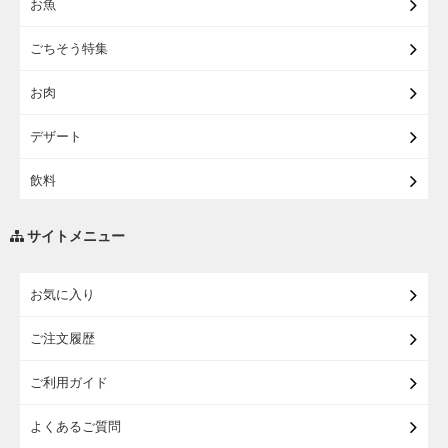
お魚
【宅配】東北うまいもの
ごちそう特集
【宅配・店受取】イオンのベビー用品
お肉
【宅配】シニアライフ
デザート
飲料
調味料・油
サイトメニュー
練り物・漬物・佃煮・乾物
お気に入り
米・麺・パン
ご注文履歴
瓶詰・缶詰・その他食品
ご利用ガイド
お酒
よくあるご質問
ランドセル