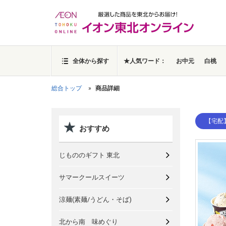
全体から探す
★人気ワード：
お中元
白桃
総合トップ
商品詳細
【宅配
おすすめ
じもののギフト 東北
サマークールスイーツ
涼麺(素麺/うどん・そば)
北から南 味めぐり