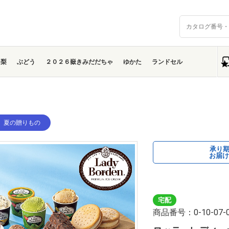
梨
ぶどう
２０２６嶽きみだだちゃ
ゆかた
ランドセル
】夏の贈りもの
承り
お届け
宅配
商品番号：0-10-07-