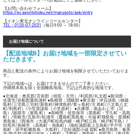
しくはコールセンターへお電話にてご連絡ください。
【お問い合わせフォーム】
https://ec.aeontohoku.net/marugoto/ask/entry
【イオン東北オンラインコールセンター】
TEL：0120-07-2531
（毎日9:00 ～ 18:00）
お届け地域について
【配送地域B】お届け地域を一部限定させてい
ただきます。
商品と配送の条件によりお届け地域を制限させていただいておりま
す。
下記の地域へは、お届けできませんのでご了承ください。
沖縄県本島を除く全国離島地域。下記は代表的な地域です。
●北海道：奥尻郡/苫前郡（焼尻・天売）/利尻郡/礼文郡 ●新潟県：
佐渡市/岩船郡粟島浦村 ●島根県：隠岐郡 ●東京都：伊豆諸島（御蔵
島村/三宅島三宅村/新島村/神津島村/青ヶ島村/大 島町/八丈島八丈
町/利島村）/小笠原諸島（小笠原村） ●兵庫県：南あわじ市（沼
島）/姫路市（家島 町） ●長崎県：佐世保市（黒島町・宇久町・高島
町）/壱岐市/五島市/松浦市（鷹島町黒島免・今福 町飛島免・星鹿町
青島免）/西海市（大瀬戸町松島内郷・崎戸町江島・崎戸町平島）/
対馬市/長崎市 （高島町・池島町）/南松浦郡新上五島町/平戸市（度
島町・田平町横島免・大島村）/北松浦郡小値 賀町 ●鹿児島県：奄美
市/熊毛郡/薩摩川内市（上甑町・下甑町・鹿島町・里町里）/鹿児島