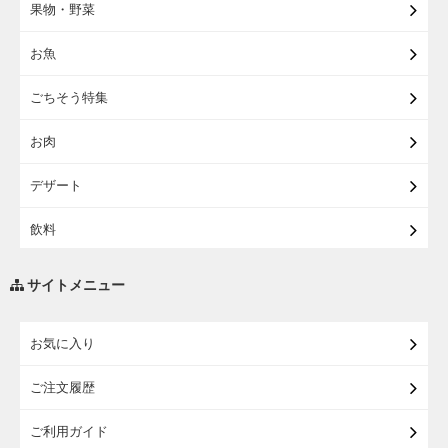
果物・野菜
【宅配】まるごと東北直送便
お魚
【宅配】東北のお酒
ごちそう特集
【宅配】東北うまいもの
お肉
【宅配・店受取】イオンのベビー用品
デザート
【宅配】シニアライフ
飲料
調味料・油
サイトメニュー
練り物・漬物・佃煮・乾物
お気に入り
米・麺・パン
ご注文履歴
瓶詰・缶詰・その他食品
ご利用ガイド