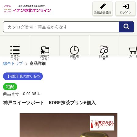
新規会員登録
ログイン
全体か
お気に
閲覧履
購入履
カー
ら探す
入り
歴
歴
総合トップ
商品詳細
【宅配】夏の贈りもの
宅配
商品番号：0-02-35-4
神戸スイーツポート KOBE抹茶プリン6個入