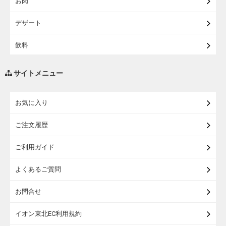
お肉
【宅配・店受取】イオンのベビー用品
デザート
【宅配】シニアライフ
飲料
調味料・油
サイトメニュー
練り物・漬物・佃煮・乾物
お気に入り
米・麺・パン
ご注文履歴
瓶詰・缶詰・その他食品
ご利用ガイド
お酒
よくあるご質問
ランドセル
お問合せ
うなぎ
イオン東北EC利用規約