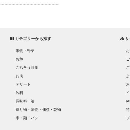
カテゴリーから探す
サ
果物・野菜
お
お魚
ご
ごちそう特集
ご
お肉
よ
デザート
お
飲料
イ
調味料・油
i
練り物・漬物・佃煮・乾物
特
米・麺・パン
プ
瓶詰・缶詰・その他食品