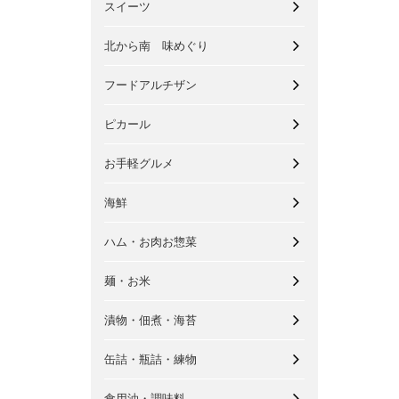
スイーツ
北から南 味めぐり
フードアルチザン
ピカール
お手軽グルメ
海鮮
ハム・お肉お惣菜
麺・お米
漬物・佃煮・海苔
缶詰・瓶詰・練物
食用油・調味料