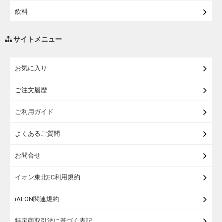
飲料
【宅配】シニアライフ
調味料・油
サイトメニュー
練り物・漬物・佃煮・乾物
お気に入り
米・麺・パン
ご注文履歴
瓶詰・缶詰・その他食品
ご利用ガイド
お酒
よくあるご質問
ランドセル
お問合せ
うなぎ
イオン東北EC利用規約
iAEON関連規約
特定商取引法に基づく表記