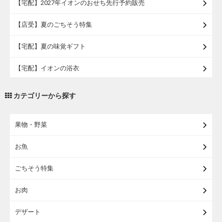
【宅配】2027年イオンのおせち先行予約販売
【店受】夏のごちそう特集
【宅配】夏の味覚ギフト
【宅配】イオンの浴衣
【宅配・店受取】トラベルグッズ
カテゴリーから探す
【宅配・店受取】2027イオンのランドセル
果物・野菜
【宅配】まるごと東北直送便
お魚
【宅配】東北のお酒
ごちそう特集
【宅配】東北うまいもの
お肉
【宅配・店受取】イオンのベビー用品
デザート
【宅配】シニアライフ