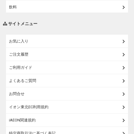
飲料
調味料・油
サイトメニュー
練り物・漬物・佃煮・乾物
お気に入り
米・麺・パン
ご注文履歴
瓶詰・缶詰・その他食品
ご利用ガイド
お酒
よくあるご質問
ランドセル
お問合せ
うなぎ
イオン東北EC利用規約
iAEON関連規約
特定商取引法に基づく表記