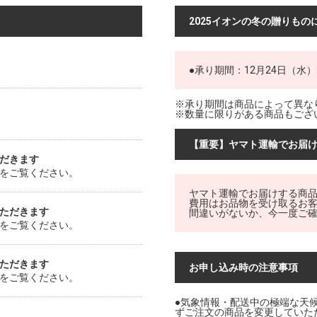
2025イオンの冬の贈りもの
●承り期間：12月24日（水）2
※承り期間は商品によって異な
※数量に限りがある商品もござ
【重要】ヤマト運輸でお届
だきます
をご覧ください。
ヤマト運輸でお届けする商
費用はお品物を受け取るお
ただきます
間違いがないか、今一度ご
をご覧ください。
ただきます
お申し込み時の注意事項
をご覧ください。
●気象情報・配送中の極端な天
ずご注文の商品を変更していた