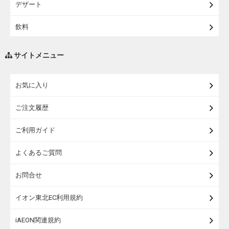
デザート
【宅配】シニアライフ
飲料
調味料・油
サイトメニュー
練り物・漬物・佃煮・乾物
お気に入り
米・麺・パン
ご注文履歴
瓶詰・缶詰・その他食品
ご利用ガイド
お酒
よくあるご質問
ランドセル
お問合せ
うなぎ
イオン東北EC利用規約
iAEON関連規約