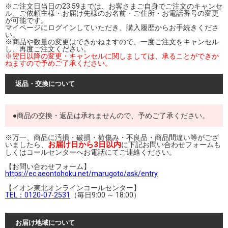
※ご注文日当日の23:59までは、お客さまご自身でご注文のキャンセ
ル、ご依頼主様・お届け先様のお名前・ご住所・お電話番号の変更
が可能です。
マイページにログインしていただき、購入履歴からお手続きくださ
い。
※商品や数量の変更はできかねますので、一度ご注文をキャンセル
し、再度ご注文ください。
※翌日以降の変更・キャンセルに関しましては、承ることができか
ねますので予めご了承ください。
返品・交換について
●商品の交換・返品は承れませんので、予めご了承ください。
※万一、商品に汚損・破損・荷傷み・不良品・商品間違い等がござ
お届け日から3日以内
いましたら、
に下記お問い合わせフォームも
しくはコールセンターへお電話にてご連絡ください。
【お問い合わせフォーム】
https://ec.aeontohoku.net/marugoto/ask/entry
【イオン東北オンラインコールセンター】
TEL：0120-07-2531
（毎日9:00 ～ 18:00）
お届け地域について