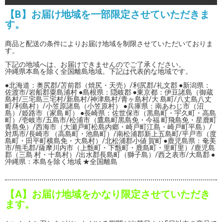
【B】お届け地域を一部限定させていただきま
す。
商品と配送の条件によりお届け地域を制限させていただいておりま
す。
下記の地域へは、お届けできませんのでご了承ください。
沖縄県本島を除く全国離島地域。下記は代表的な地域です。
●北海道：奥尻郡/苫前郡（焼尻・天売）/利尻郡/礼文郡 ●新潟県：
佐渡市/岩船郡粟島浦村 ●島根県：隠岐郡 ●東京都：伊豆諸島（御蔵
島村/三宅島三宅村/新島村/神津島村/青ヶ島村/大 島町/八丈島八丈
町/利島村）/小笠原諸島（小笠原村） ●兵庫県：南あわじ市（沼
島）/姫路市（家島 町） ●長崎県：佐世保市（黒島町・宇久町・高島
町）/壱岐市/五島市/松浦市（鷹島町黒島免・今福 町飛島免・星鹿町
青島免）/西海市（大瀬戸町松島内郷・崎戸町江島・崎戸町平島）/
対馬市/長崎市 （高島町・池島町）/南松浦郡新上五島町/平戸市（度
島町・田平町横島免・大島村）/北松浦郡小値 賀町 ●鹿児島県：奄美
市/熊毛郡/薩摩川内市（上甑町・下甑町・鹿島町・里町里）/鹿児島
郡（三島 村・十島村）/出水郡長島町（獅子島）/西之表市/大島郡 ●
沖縄県：本島を除く地域 ★全国離島
【A】お届け地域をかなり限定させていただき
ます。