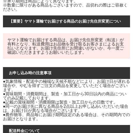
※承り期間は商品によって異なります。
※数量に限りがある商品もございますので、品切れの際はご容赦く
ださい。
【重要】ヤマト運輸でお届けする商品のお届け先住所変更につい
て
ヤマト運輸でお届けする商品は、お届け先住所変更（転送）が
有料となり、転送費用はお品物を受け取るお客さまによるお支
払いとなります。お届け先住所にお間違いがないか、今一度ご
確認いただきますようお願いいたします。
お申し込み時の注意事項
●気象情報・配送中の極端な天候不順などにより、お届け日が遅れる
場合や、やむを得ずご注文の商品を変更していただく場合がござい
ます。
●賞味期間・消費期間は、製造・加工日から30日以内の商品につい
てのみ記載しております。
●記載の賞味期間・消費期限は製造・加工日からの日数です。
●同一のお届け先に異なる商品を2点以上お申し込みいただいた場合
は、お届け日が異なる場合がございます。
●農作物等、商品毎にお届け期間設定のある場合は、その期間内での
お届けとなります。
配送料金について