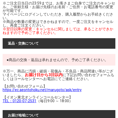
※ご注文日当日の23:59までは、お客さまご自身でご注文のキャンセ
ル、ご依頼主様・お届け先様のお名前・ご住所・お電話番号の変更
が可能です。
マイページにログインしていただき、購入履歴からお手続きくださ
い。
※商品や数量の変更はできかねますので、一度ご注文をキャンセル
し、再度ご注文ください。
※翌日以降の変更・キャンセルに関しましては、承ることができか
ねますので予めご了承ください。
返品・交換について
●商品の交換・返品は承れませんので、予めご了承ください。
※万一、商品に汚損・破損・荷傷み・不良品・商品間違い等がござ
お届け日から3日以内
いましたら、
に下記お問い合わせフォームも
しくはコールセンターへお電話にてご連絡ください。
【お問い合わせフォーム】
https://ec.aeontohoku.net/marugoto/ask/entry
【イオン東北オンラインコールセンター】
TEL：0120-07-2531
（毎日9:00 ～ 18:00）
お届け地域について