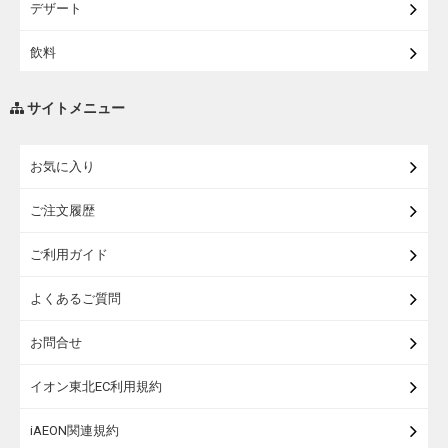
デザート
【宅配】シニアライフ
飲料
調味料・油
サイトメニュー
練り物・漬物・佃煮・乾物
お気に入り
米・麺・パン
ご注文履歴
瓶詰・缶詰・その他食品
ご利用ガイド
お酒
よくあるご質問
ランドセル
お問合せ
うなぎ
イオン東北EC利用規約
iAEON関連規約