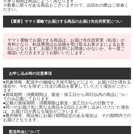
※承り期間は商品によって異なります。
※数量に限りがある商品もございますので、品切れの際はご容赦く
ださい。
【重要】ヤマト運輸でお届けする商品のお届け先住所変更につい
て
ヤマト運輸でお届けする商品は、お届け先住所変更（転送）が
有料となり、転送費用はお品物を受け取るお客さまによるお支
払いとなります。お届け先住所にお間違いがないか、今一度ご
確認いただきますようお願いいたします。
お申し込み時の注意事項
●気象情報・配送中の極端な天候不順などにより、お届け日が遅れる
場合や、やむを得ずご注文の商品を変更していただく場合がござい
ます。
●賞味期間・消費期間は、製造・加工日から30日以内の商品につい
てのみ記載しております。
●記載の賞味期間・消費期限は製造・加工日からの日数です。
●同一のお届け先に異なる商品を2点以上お申し込みいただいた場合
は、お届け日が異なる場合がございます。
●農作物等、商品毎にお届け期間設定のある場合は、その期間内での
お届けとなります。
配送料金について