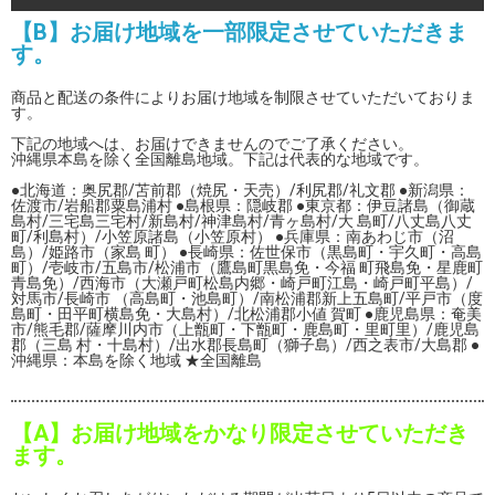
【B】お届け地域を一部限定させていただきま
す。
商品と配送の条件によりお届け地域を制限させていただいておりま
す。
下記の地域へは、お届けできませんのでご了承ください。
沖縄県本島を除く全国離島地域。下記は代表的な地域です。
●北海道：奥尻郡/苫前郡（焼尻・天売）/利尻郡/礼文郡 ●新潟県：
佐渡市/岩船郡粟島浦村 ●島根県：隠岐郡 ●東京都：伊豆諸島（御蔵
島村/三宅島三宅村/新島村/神津島村/青ヶ島村/大 島町/八丈島八丈
町/利島村）/小笠原諸島（小笠原村） ●兵庫県：南あわじ市（沼
島）/姫路市（家島 町） ●長崎県：佐世保市（黒島町・宇久町・高島
町）/壱岐市/五島市/松浦市（鷹島町黒島免・今福 町飛島免・星鹿町
青島免）/西海市（大瀬戸町松島内郷・崎戸町江島・崎戸町平島）/
対馬市/長崎市 （高島町・池島町）/南松浦郡新上五島町/平戸市（度
島町・田平町横島免・大島村）/北松浦郡小値 賀町 ●鹿児島県：奄美
市/熊毛郡/薩摩川内市（上甑町・下甑町・鹿島町・里町里）/鹿児島
郡（三島 村・十島村）/出水郡長島町（獅子島）/西之表市/大島郡 ●
沖縄県：本島を除く地域 ★全国離島
【A】お届け地域をかなり限定させていただき
ます。