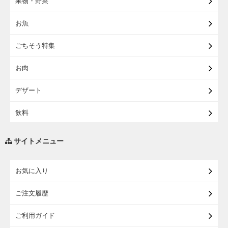
果物・野菜
【宅配】まるごと東北直送便
お魚
【宅配】東北のお酒
ごちそう特集
【宅配】東北うまいもの
お肉
【宅配・店受取】イオンのベビー用品
デザート
【宅配】シニアライフ
飲料
調味料・油
サイトメニュー
練り物・漬物・佃煮・乾物
お気に入り
米・麺・パン
ご注文履歴
瓶詰・缶詰・その他食品
ご利用ガイド
お酒