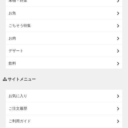
果物・野菜
【宅配】まるごと東北直送便
お魚
【宅配】東北のお酒
ごちそう特集
【宅配】東北うまいもの
お肉
【宅配・店受取】イオンのベビー用品
デザート
【宅配】シニアライフ
飲料
調味料・油
サイトメニュー
練り物・漬物・佃煮・乾物
お気に入り
米・麺・パン
ご注文履歴
瓶詰・缶詰・その他食品
ご利用ガイド
お酒