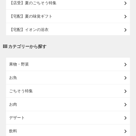
【店受】夏のごちそう特集
【宅配】夏の味覚ギフト
【宅配】イオンの浴衣
【宅配・店受取】トラベルグッズ
カテゴリーから探す
【宅配・店受取】2027イオンのランドセル
果物・野菜
【宅配】まるごと東北直送便
お魚
【宅配】東北のお酒
ごちそう特集
【宅配】東北うまいもの
お肉
【宅配・店受取】イオンのベビー用品
デザート
【宅配】シニアライフ
飲料