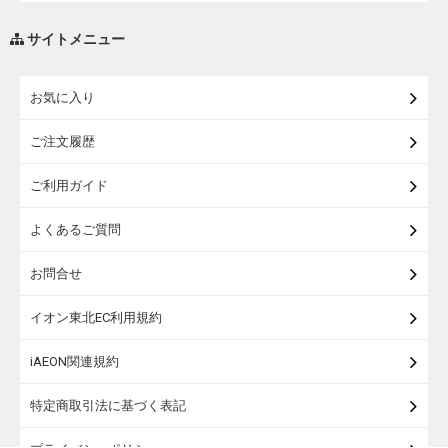
調味料・油
サイトメニュー
練り物・漬物・佃煮・乾物
お気に入り
米・麺・パン
ご注文履歴
瓶詰・缶詰・その他食品
ご利用ガイド
お酒
よくあるご質問
ランドセル
お問合せ
うなぎ
イオン東北EC利用規約
iAEON関連規約
特定商取引法に基づく表記