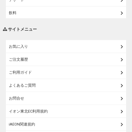
飲料
調味料・油
サイトメニュー
練り物・漬物・佃煮・乾物
お気に入り
米・麺・パン
ご注文履歴
瓶詰・缶詰・その他食品
ご利用ガイド
お酒
よくあるご質問
ランドセル
お問合せ
うなぎ
イオン東北EC利用規約
iAEON関連規約