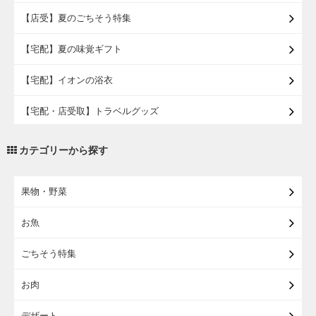
【店受】夏のごちそう特集
【宅配】夏の味覚ギフト
【宅配】イオンの浴衣
【宅配・店受取】トラベルグッズ
【宅配・店受取】2027イオンのランドセル
カテゴリーから探す
【宅配】まるごと東北直送便
果物・野菜
【宅配】東北のお酒
お魚
【宅配】東北うまいもの
ごちそう特集
【宅配・店受取】イオンのベビー用品
お肉
【宅配】シニアライフ
デザート