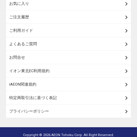
お気に入り
米・麺・パン
ご注文履歴
瓶詰・缶詰・その他食品
ご利用ガイド
お酒
よくあるご質問
ランドセル
お問合せ
うなぎ
イオン東北EC利用規約
iAEON関連規約
特定商取引法に基づく表記
プライバシーポリシー
Copyright ©
2026 AEON Tohoku Corp. All Right Reserved.