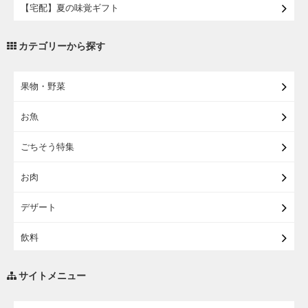
【宅配】夏の味覚ギフト
【宅配】イオンの浴衣
カテゴリーから探す
【宅配・店受取】トラベルグッズ
果物・野菜
【宅配・店受取】2027イオンのランドセル
お魚
【宅配】まるごと東北直送便
ごちそう特集
【宅配】東北のお酒
お肉
【宅配】東北うまいもの
デザート
【宅配・店受取】イオンのベビー用品
飲料
【宅配】シニアライフ
調味料・油
サイトメニュー
練り物・漬物・佃煮・乾物