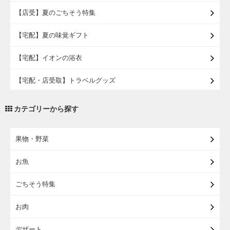
【店受】夏のごちそう特集
【宅配】夏の味覚ギフト
【宅配】イオンの浴衣
【宅配・店受取】トラベルグッズ
【宅配・店受取】2027イオンのランドセル
カテゴリーから探す
【宅配】まるごと東北直送便
果物・野菜
【宅配】東北のお酒
お魚
【宅配】東北うまいもの
ごちそう特集
【宅配・店受取】イオンのベビー用品
お肉
【宅配】シニアライフ
デザート