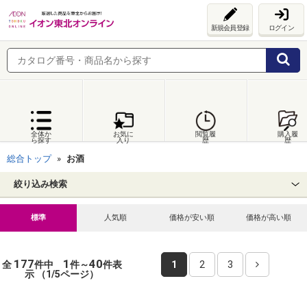
新規会員登録
ログイン
全体か
お気に
閲覧履
購入履
ら探す
入り
歴
歴
総合トップ
お酒
絞り込み検索
標準
人気順
価格が安い順
価格が高い順
177
1
40
全
件中
件～
件表
1
2
3
示 （1/5ページ）