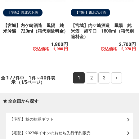
【宅配】東北のお酒
【宅配】東北のお酒
【宮城】内ケ崎酒造 鳳陽 純
【宮城】内ケ崎酒造 鳳陽 純
米吟醸 720ml（箱代別途料金）
米酒 超辛口 1800ml（箱代別
途料金）
1,800円
2,700円
税込価格 1,980 円
税込価格 2,970 円
177
1
40
全
件中
件～
件表
1
2
3
示 （1/5ページ）
全企画から探す
【宅配】秋の味覚ギフト
【宅配】2027年イオンのおせち先行予約販売