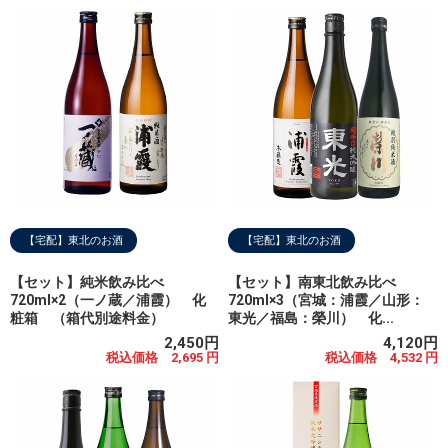
【宅配】東北のお酒
【宅配】東北のお酒
【セット】純米飲み比べ
【セット】南東北飲み比べ
720ml×2（一ノ蔵／浦霞） 化
720ml×3（宮城：浦霞／山形：
粧箱 （箱代別途料金）
東光／福島：榮川） 化...
2,450円
4,120円
税込価格 2,695 円
税込価格 4,532 円