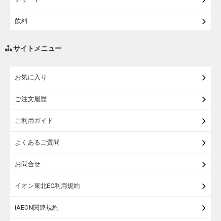
飲料
調味料・油
サイトメニュー
練り物・漬物・佃煮・乾物
お気に入り
米・麺・パン
ご注文履歴
瓶詰・缶詰・その他食品
ご利用ガイド
お酒
よくあるご質問
ランドセル
お問合せ
うなぎ
イオン東北EC利用規約
iAEON関連規約