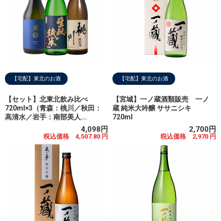
【宅配】東北のお酒
【宅配】東北のお酒
【セット】北東北飲み比べ
【宮城】一ノ蔵酒類販売 一ノ
720ml×3（青森：桃川／秋田：
蔵 純米大吟醸 ササニシキ
高清水／岩手：南部美人...
720ml
4,098円
2,700円
税込価格 4,507.80 円
税込価格 2,970 円