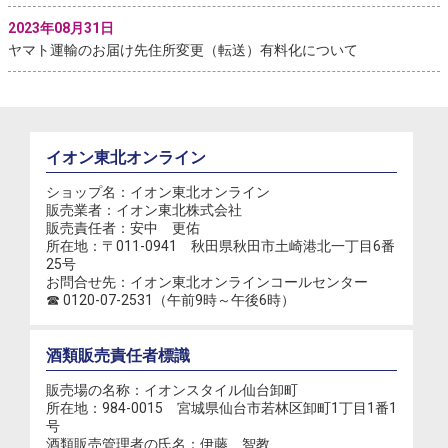
2023年08月31日
ヤマト運輸のお届け先住所変更（転送）有料化について
2023年04月22日
【重要】ご注文内容の確認について
イオン東北オンライン
2021年05月06日
【重要】ご登録メールアドレスについてのご案内
ショップ名：イオン東北オンライン
販売業者：イオン東北株式会社
販売責任者：安中 更佑
所在地：〒011-0941 秋田県秋田市土崎港北一丁目6番
25号
お問合せ先：イオン東北オンラインコールセンター
☎ 0120-07-2531（午前9時～午後6時）
酒類販売責任者標識
販売場の名称：イオンスタイル仙台卸町
所在地：984-0015 宮城県仙台市若林区卸町1丁目1番1
号
酒類販売管理者の氏名：伊藤 智教