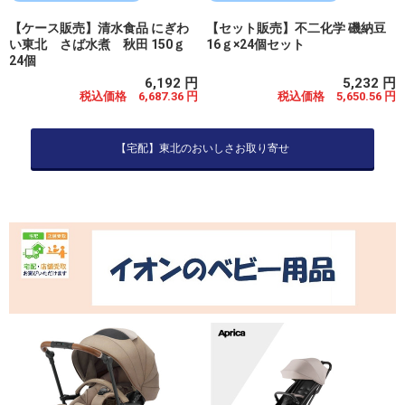
【ケース販売】清水食品 にぎわ
【セット販売】不二化学 磯納豆
い東北 さば水煮 秋田 150ｇ
16ｇ×24個セット
24個
6,192 円
5,232 円
税込価格 6,687.36 円
税込価格 5,650.56 円
【宅配】東北のおいしさお取り寄せ