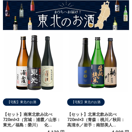
【宅配】東北のお酒
【宅配】東北のお酒
【セット】南東北飲み比べ
【セット】北東北飲み比べ
720ml×3（宮城：浦霞／山形：
720ml×3（青森：桃川／秋田：
東光／福島：榮川） 化...
高清水／岩手：南部美人...