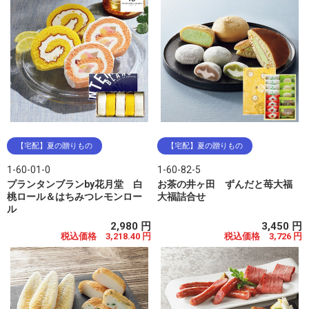
【宅配】夏の贈りもの
【宅配】夏の贈りもの
1-60-01-0
1-60-82-5
プランタンブランby花月堂 白
お茶の井ヶ田 ずんだと苺大福
桃ロール＆はちみつレモンロー
大福詰合せ
ル
2,980 円
3,450 円
税込価格 3,218.40 円
税込価格 3,726 円