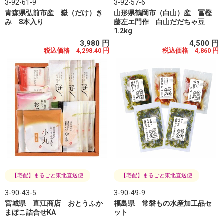
3-92-61-9
3-92-57-6
青森県弘前市産 嶽（だけ）き
山形県鶴岡市（白山）産 冨樫
み 8本入り
藤左エ門作 白山だだちゃ豆
1.2kg
3,980 円
4,500 円
税込価格 4,298.40 円
税込価格 4,860 円
【宅配】まるごと東北直送便
【宅配】まるごと東北直送便
3-90-43-5
3-90-49-9
宮城県 直江商店 おとうふか
福島県 常磐もの水産加工品セ
まぼこ詰合せKA
ット