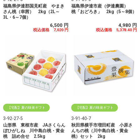
福島県伊達郡国見町産 やまき
福島県伊達市産（伊達農園）
さん桃（幸茜） 2kg（2L～
桃「おどろき」 2kg（5～8個）
3L・6～7個）
6,500 円
4,980 円
税込価格 7,020 円
税込価格 5,378.40 円
【宅配】夏の味覚ギフト
【宅配】夏の味覚ギフト
3-92-27-5
3-91-40-7
山形県 東根市産 JAさくらん
秋田県横手市増田町産 小原さ
ぼひがしね 川中島白桃・黄金
んちの桃（川中島白桃・黄金
桃 詰め合せ 2.5kg
桃）セット 2kg