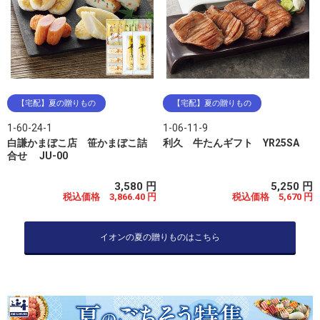
【宅配】夏の贈りもの
【宅配】夏の贈りもの
1-60-24-1
1-06-11-9
白謙かまぼこ店 笹かまぼこ詰
利久 牛たんギフト YR25SA
合せ JU-00
3,580 円
5,250 円
税込価格 3,866.40 円
税込価格 5,670 円
イオンの夏の贈りものはこちら