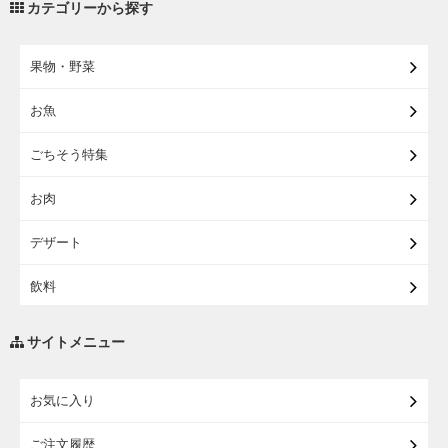
カテゴリーから探す
【宅配・店受取】2027イオンのランドセル
果物・野菜
【宅配】まるごと東北直送便
お魚
【宅配】東北のお酒
ごちそう特集
【宅配】東北うまいもの
お肉
【宅配・店受取】イオンのベビー用品
デザート
【宅配】シニアライフ
飲料
調味料・油
サイトメニュー
練り物・漬物・佃煮・乾物
お気に入り
米・麺・パン
ご注文履歴