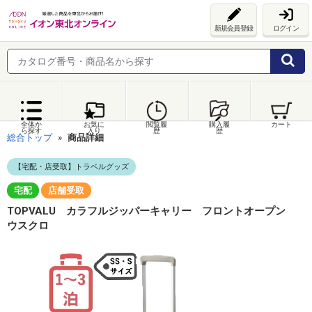
新規会員登録
ログイン
全体か
お気に
閲覧履
購入履
カート
ら探す
入り
歴
歴
総合トップ
商品詳細
【宅配・店受取】トラベルグッズ
宅配
店舗受取
TOPVALU カラフルジッパーキャリー フロントオープン
ウスクロ