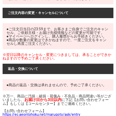
ご注文内容の変更・キャンセルについて
●ご注文日当日の23:59まで、お客さまご自身でご注文のキャン
セル、ご依頼主様・お届け先様情報などの変更が可能です。
●マイページへログインし、購入履歴からお手続きください。
●商品や数量の変更はできかねますので、一度ご注文をキャン
セルし再度ご注文ください。
※翌日以降のキャンセル・変更につきましては、承ることができか
ねますので予めご了承ください。
返品・交換について
●商品の返品・交換は承れませんので、予めご了承ください。
※万一、商品に汚損・破損・荷傷み・不良品・商品間違い等がござ
お届け日から3日以内
いましたら、
に下記【お問い合わせフォー
ム】もしくは【コールセンター】までご連絡ください。
【お問い合わせフォーム】
https://ec.aeontohoku.net/marugoto/ask/entry