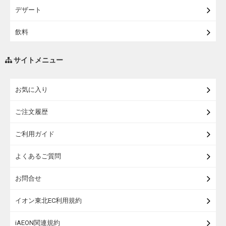
デザート
【宅配・店受取】イオンのベビー用品
飲料
【宅配】シニアライフ
調味料・油
サイトメニュー
練り物・漬物・佃煮・乾物
お気に入り
米・麺・パン
ご注文履歴
瓶詰・缶詰・その他食品
ご利用ガイド
お酒
よくあるご質問
ランドセル
お問合せ
うなぎ
イオン東北EC利用規約
iAEON関連規約