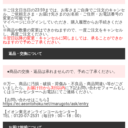
※ご注文日当日の23:59までは、お客さまご自身でご注文のキャンセ
ル、ご依頼主さま・お届け先さまのお名前・ご住所・お電話番号の
変更が可能です。
マイページにログインしていただき、購入履歴からお手続きくださ
い。
※商品や数量の変更はできかねますので、一度ご注文をキャンセル
し、再度ご注文ください。
※翌日以降の変更・キャンセルに関しましては、承ることができか
ねますので予めご了承ください。
返品・交換について
●商品の交換・返品は承れませんので、予めご了承ください。
※万一、商品に汚損・破損・荷傷み・不良品・商品間違い等がござ
いましたら、
お届け日から3日以内
に下記お問い合わせフォームもし
くはコールセンターへお電話にてご連絡ください。
【お問い合わせはこちら】
https://ec.aeontohoku.net/marugoto/ask/entry
【イオン東北オンラインコールセンター】
TEL：0120-07-2531（毎日9：00～18：00）
お届け地域について