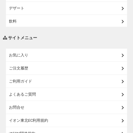
【宅配・店受取】イオンのベビー用品
デザート
【宅配】シニアライフ
飲料
調味料・油
サイトメニュー
練り物・漬物・佃煮・乾物
お気に入り
米・麺・パン
ご注文履歴
瓶詰・缶詰・その他食品
ご利用ガイド
お酒
よくあるご質問
ランドセル
お問合せ
うなぎ
イオン東北EC利用規約