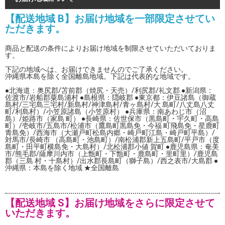
【配送地域 B】お届け地域を一部限定させてい
ただきます。
商品と配送の条件によりお届け地域を制限させていただいておりま
す。
下記の地域へは、お届けできませんのでご了承ください。
沖縄県本島を除く全国離島地域。下記は代表的な地域です。
●北海道：奥尻郡/苫前郡（焼尻・天売）/利尻郡/礼文郡 ●新潟県：
佐渡市/岩船郡粟島浦村 ●島根県：隠岐郡 ●東京都：伊豆諸島（御蔵
島村/三宅島三宅村/新島村/神津島村/青ヶ島村/大 島町/八丈島八丈
町/利島村）/小笠原諸島（小笠原村） ●兵庫県：南あわじ市（沼
島）/姫路市（家島 町） ●長崎県：佐世保市（黒島町・宇久町・高島
町）/壱岐市/五島市/松浦市（鷹島町黒島免・今福 町飛島免・星鹿町
青島免）/西海市（大瀬戸町松島内郷・崎戸町江島・崎戸町平島）/
対馬市/長崎市 （高島町・池島町）/南松浦郡新上五島町/平戸市（度
島町・田平町横島免・大島村）/北松浦郡小値 賀町 ●鹿児島県：奄美
市/熊毛郡/薩摩川内市（上甑町・下甑町・鹿島町・里町里）/鹿児島
郡（三島 村・十島村）/出水郡長島町（獅子島）/西之表市/大島郡 ●
沖縄県：本島を除く地域 ★全国離島
【配送地域 S】お届け地域をさらに限定させて
いただきます。