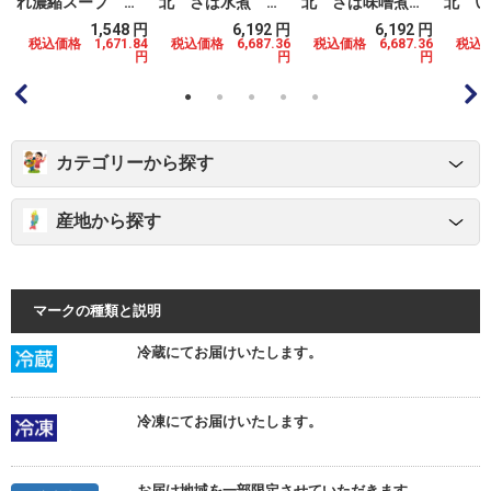
れ濃縮スープ 広
北 さば水煮 秋
北 さば味噌煮
北 い
東風 200ｇ 6個
田 150ｇ 24個
150ｇ 24個
煮 福島
円
1,548 円
6,192 円
6,192 円
個
6
税込価格 1,671.84
税込価格 6,687.36
税込価格 6,687.36
税込価
円
円
円
円
カテゴリーから探す
産地から探す
マークの種類と説明
冷蔵にてお届けいたします。
冷凍にてお届けいたします。
お届け地域を一部限定させていただきます。