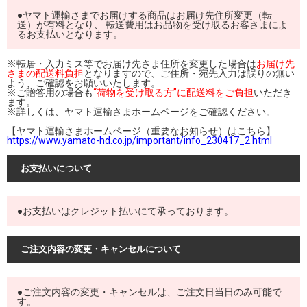
●ヤマト運輸さまでお届けする商品はお届け先住所変更（転
送）が有料となり、 転送費用はお品物を受け取るお客さまによ
るお支払いとなります。
※転居・入力ミス等でお届け先さま住所を変更した場合は
お届け先
さまの配送料負担
となりますので、ご住所・宛先入力は誤りの無い
よう、ご確認をお願いいたします。
※ご贈答用の場合も
“荷物を受け取る方”に配送料をご負担
いただき
ます。
※詳しくは、ヤマト運輸さまホームページをご確認ください。
【ヤマト運輸さまホームページ（重要なお知らせ）はこちら】
https://www.yamato-hd.co.jp/important/info_230417_2.html
お支払いについて
●お支払いはクレジット払いにて承っております。
ご注文内容の変更・キャンセルについて
●ご注文内容の変更・キャンセルは、ご注文日当日のみ可能で
す。