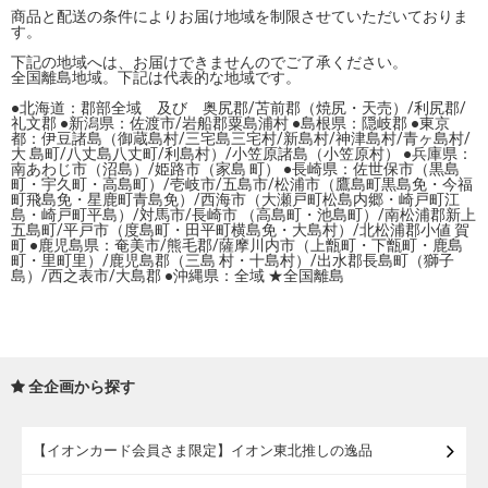
商品と配送の条件によりお届け地域を制限させていただいておりま
す。
下記の地域へは、お届けできませんのでご了承ください。
全国離島地域。下記は代表的な地域です。
●北海道：郡部全域 及び 奥尻郡/苫前郡（焼尻・天売）/利尻郡/
礼文郡 ●新潟県：佐渡市/岩船郡粟島浦村 ●島根県：隠岐郡 ●東京
都：伊豆諸島（御蔵島村/三宅島三宅村/新島村/神津島村/青ヶ島村/
大 島町/八丈島八丈町/利島村）/小笠原諸島（小笠原村） ●兵庫県：
南あわじ市（沼島）/姫路市（家島 町） ●長崎県：佐世保市（黒島
町・宇久町・高島町）/壱岐市/五島市/松浦市（鷹島町黒島免・今福
町飛島免・星鹿町青島免）/西海市（大瀬戸町松島内郷・崎戸町江
島・崎戸町平島）/対馬市/長崎市 （高島町・池島町）/南松浦郡新上
五島町/平戸市（度島町・田平町横島免・大島村）/北松浦郡小値 賀
町 ●鹿児島県：奄美市/熊毛郡/薩摩川内市（上甑町・下甑町・鹿島
町・里町里）/鹿児島郡（三島 村・十島村）/出水郡長島町（獅子
島）/西之表市/大島郡 ●沖縄県：全域 ★全国離島
全企画から探す
【イオンカード会員さま限定】イオン東北推しの逸品