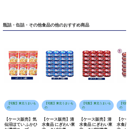
瓶詰・缶詰・その他食品の他のおすすめ商品
【宅配】東北うまいも
【宅配】東北うまいも
【宅配】東北うまいも
【宅配
の
の
の
の
【ケース販売】気
【ケース販売】清
【ケース販売】清
【ケー
仙沼ほてい ふかひ
水食品 にぎわい東
水食品 にぎわい東
水食品