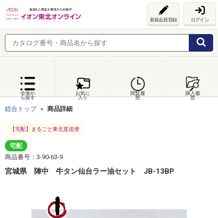
新規会員登録
ログイン
全体か
お気に
閲覧履
購入履
ら探す
入り
歴
歴
総合トップ
商品詳細
【宅配】まるごと東北直送便
宅配
商品番号：3-90-63-9
宮城県 陣中 牛タン仙台ラー油セット JB-13BP