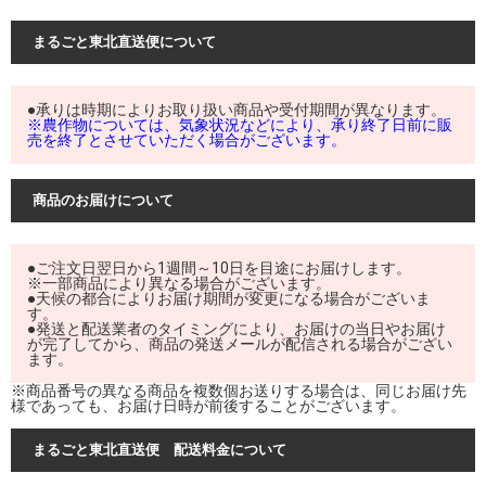
まるごと東北直送便について
●承りは時期によりお取り扱い商品や受付期間が異なります。
※農作物については、気象状況などにより、承り終了日前に販
売を終了とさせていただく場合がございます。
商品のお届けについて
●ご注文日翌日から1週間～10日を目途にお届けします。
※一部商品により異なる場合がございます。
●天候の都合によりお届け期間が変更になる場合がございま
す。
●発送と配送業者のタイミングにより、お届けの当日やお届け
が完了してから、商品の発送メールが配信される場合がござい
ます。
※商品番号の異なる商品を複数個お送りする場合は、同じお届け先
様であっても、お届け日時が前後することがございます。
まるごと東北直送便 配送料金について