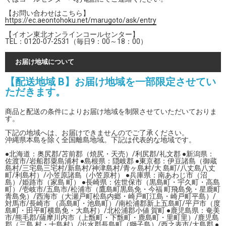
【お問い合わせはこちら】
https://ec.aeontohoku.net/marugoto/ask/entry
【イオン東北オンラインコールセンター】
TEL：0120-07-2531（毎日9：00～18：00）
お届け地域について
【配送地域 B】お届け地域を一部限定させてい
ただきます。
商品と配送の条件によりお届け地域を制限させていただいておりま
す。
下記の地域へは、お届けできませんのでご了承ください。
沖縄県本島を除く全国離島地域。下記は代表的な地域です。
●北海道：奥尻郡/苫前郡（焼尻・天売）/利尻郡/礼文郡 ●新潟県：
佐渡市/岩船郡粟島浦村 ●島根県：隠岐郡 ●東京都：伊豆諸島（御蔵
島村/三宅島三宅村/新島村/神津島村/青ヶ島村/大 島町/八丈島八丈
町/利島村）/小笠原諸島（小笠原村） ●兵庫県：南あわじ市（沼
島）/姫路市（家島 町） ●長崎県：佐世保市（黒島町・宇久町・高島
町）/壱岐市/五島市/松浦市（鷹島町黒島免・今福 町飛島免・星鹿町
青島免）/西海市（大瀬戸町松島内郷・崎戸町江島・崎戸町平島）/
対馬市/長崎市 （高島町・池島町）/南松浦郡新上五島町/平戸市（度
島町・田平町横島免・大島村）/北松浦郡小値 賀町 ●鹿児島県：奄美
市/熊毛郡/薩摩川内市（上甑町・下甑町・鹿島町・里町里）/鹿児島
郡（三島 村・十島村）/出水郡長島町（獅子島）/西之表市/大島郡 ●