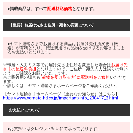
●掲載商品は、すべて
配送料込価格
となります。
【重要】お届け先さま住所・宛名の変更について
●ヤマト運輸さまでお届けする商品はお届け先住所変更（転
送）が有料となり、 転送費用はお品物を受け取るお客さまによ
るお支払いとなります。
※転居・入力ミス等でお届け先さま住所を変更した場合は
お届け先
さまの配送料負担
となりますので、ご住所・宛先入力は誤りの無い
よう、ご確認をお願いいたします。
※ご贈答用の場合も
“荷物を受け取る方”に配送料をご負担
いただき
ます。
※詳しくは、ヤマト運輸さまホームページをご確認ください。
【ヤマト運輸さまホームページ（重要なお知らせ）はこちら】
https://www.yamato-hd.co.jp/important/info_230417_2.html
お支払いについて
●お支払いはクレジット払いにて承っております。