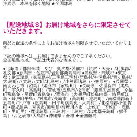
沖縄県：本島を除く地域 ★全国離島
【配送地域 S】お届け地域をさらに限定させて
いただきます。
商品と配送の条件によりお届け地域を制限させていただいておりま
す。
下記の地域へは、お届けできませんのでご了承ください。
全国離島地域。下記は代表的な地域です。
●北海道：郡部全域 及び 奥尻郡/苫前郡（焼尻・天売）/利尻郡/
礼文郡 ●新潟県：佐渡市/岩船郡粟島浦村 ●島根県：隠岐郡 ●東京
都：伊豆諸島（御蔵島村/三宅島三宅村/新島村/神津島村/青ヶ島村/
大 島町/八丈島八丈町/利島村）/小笠原諸島（小笠原村） ●兵庫県：
南あわじ市（沼島）/姫路市（家島 町） ●長崎県：佐世保市（黒島
町・宇久町・高島町）/壱岐市/五島市/松浦市（鷹島町黒島免・今福
町飛島免・星鹿町青島免）/西海市（大瀬戸町松島内郷・崎戸町江
島・崎戸町平島）/対馬市/長崎市 （高島町・池島町）/南松浦郡新上
五島町/平戸市（度島町・田平町横島免・大島村）/北松浦郡小値 賀
町 ●鹿児島県：奄美市/熊毛郡/薩摩川内市（上甑町・下甑町・鹿島
町・里町里）/鹿児島郡（三島 村・十島村）/出水郡長島町（獅子
島）/西之表市/大島郡 ●沖縄県：全域 ★全国離島