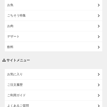
お魚
【宅配】東北うまいもの
ごちそう特集
【宅配・店受取】イオンのベビー用品
お肉
【宅配】シニアライフ
デザート
飲料
調味料・油
サイトメニュー
練り物・漬物・佃煮・乾物
お気に入り
米・麺・パン
ご注文履歴
瓶詰・缶詰・その他食品
ご利用ガイド
お酒
よくあるご質問