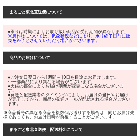
まるごと東北直送便について
●承りは時期によりお取り扱い商品や受付期間が異なります。
※農作物については、気象状況などにより、承り終了日前に販
売を終了とさせていただく場合がございます。
商品のお届けについて
●ご注文日翌日から1週間～10日を目途にお届けします。
※一部商品により異なる場合がございます。
●天候の都合によりお届け期間が変更になる場合がございま
す。
●発送と配送業者のタイミングにより、お届けの当日やお届け
が完了してから、商品の発送メールが配信される場合がござい
ます。
※商品番号の異なる商品を複数個お送りする場合は、同じお届け先
様であっても、お届け日時が前後することがございます。
まるごと東北直送便 配送料金について