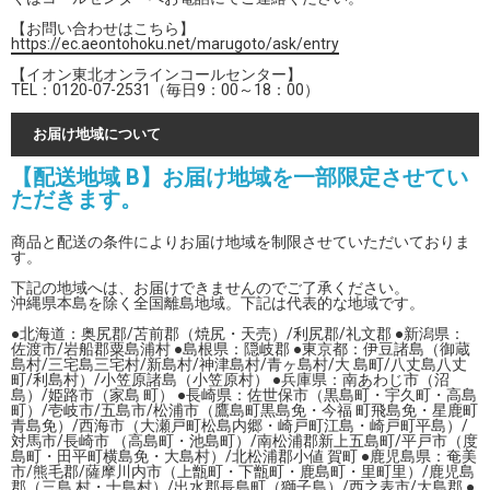
【お問い合わせはこちら】
https://ec.aeontohoku.net/marugoto/ask/entry
【イオン東北オンラインコールセンター】
TEL：0120-07-2531（毎日9：00～18：00）
お届け地域について
【配送地域 B】お届け地域を一部限定させてい
ただきます。
商品と配送の条件によりお届け地域を制限させていただいておりま
す。
下記の地域へは、お届けできませんのでご了承ください。
沖縄県本島を除く全国離島地域。下記は代表的な地域です。
●北海道：奥尻郡/苫前郡（焼尻・天売）/利尻郡/礼文郡 ●新潟県：
佐渡市/岩船郡粟島浦村 ●島根県：隠岐郡 ●東京都：伊豆諸島（御蔵
島村/三宅島三宅村/新島村/神津島村/青ヶ島村/大 島町/八丈島八丈
町/利島村）/小笠原諸島（小笠原村） ●兵庫県：南あわじ市（沼
島）/姫路市（家島 町） ●長崎県：佐世保市（黒島町・宇久町・高島
町）/壱岐市/五島市/松浦市（鷹島町黒島免・今福 町飛島免・星鹿町
青島免）/西海市（大瀬戸町松島内郷・崎戸町江島・崎戸町平島）/
対馬市/長崎市 （高島町・池島町）/南松浦郡新上五島町/平戸市（度
島町・田平町横島免・大島村）/北松浦郡小値 賀町 ●鹿児島県：奄美
市/熊毛郡/薩摩川内市（上甑町・下甑町・鹿島町・里町里）/鹿児島
郡（三島 村・十島村）/出水郡長島町（獅子島）/西之表市/大島郡 ●