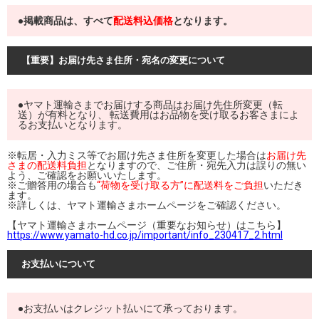
●掲載商品は、すべて
配送料込価格
となります。
【重要】お届け先さま住所・宛名の変更について
●ヤマト運輸さまでお届けする商品はお届け先住所変更（転
送）が有料となり、 転送費用はお品物を受け取るお客さまによ
るお支払いとなります。
※転居・入力ミス等でお届け先さま住所を変更した場合は
お届け先
さまの配送料負担
となりますので、ご住所・宛先入力は誤りの無い
よう、ご確認をお願いいたします。
※ご贈答用の場合も
“荷物を受け取る方”に配送料をご負担
いただき
ます。
※詳しくは、ヤマト運輸さまホームページをご確認ください。
【ヤマト運輸さまホームページ（重要なお知らせ）はこちら】
https://www.yamato-hd.co.jp/important/info_230417_2.html
お支払いについて
●お支払いはクレジット払いにて承っております。