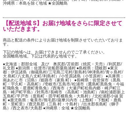
沖縄県：本島を除く地域 ★全国離島
【配送地域 S】お届け地域をさらに限定させて
いただきます。
商品と配送の条件によりお届け地域を制限させていただいておりま
す。
下記の地域へは、お届けできませんのでご了承ください。
全国離島地域。下記は代表的な地域です。
●北海道：郡部全域 及び 奥尻郡/苫前郡（焼尻・天売）/利尻郡/
礼文郡 ●新潟県：佐渡市/岩船郡粟島浦村 ●島根県：隠岐郡 ●東京
都：伊豆諸島（御蔵島村/三宅島三宅村/新島村/神津島村/青ヶ島村/
大 島町/八丈島八丈町/利島村）/小笠原諸島（小笠原村） ●兵庫県：
南あわじ市（沼島）/姫路市（家島 町） ●長崎県：佐世保市（黒島
町・宇久町・高島町）/壱岐市/五島市/松浦市（鷹島町黒島免・今福
町飛島免・星鹿町青島免）/西海市（大瀬戸町松島内郷・崎戸町江
島・崎戸町平島）/対馬市/長崎市 （高島町・池島町）/南松浦郡新上
五島町/平戸市（度島町・田平町横島免・大島村）/北松浦郡小値 賀
町 ●鹿児島県：奄美市/熊毛郡/薩摩川内市（上甑町・下甑町・鹿島
町・里町里）/鹿児島郡（三島 村・十島村）/出水郡長島町（獅子
島）/西之表市/大島郡 ●沖縄県：全域 ★全国離島