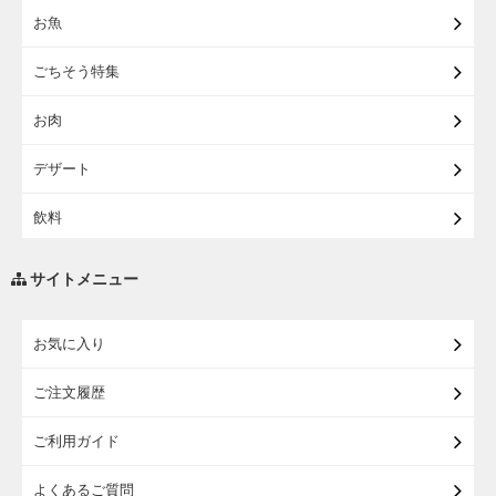
お魚
【宅配】東北うまいもの
ごちそう特集
【宅配・店受取】イオンのベビー用品
お肉
【宅配】シニアライフ
デザート
飲料
調味料・油
サイトメニュー
練り物・漬物・佃煮・乾物
お気に入り
米・麺・パン
ご注文履歴
瓶詰・缶詰・その他食品
ご利用ガイド
お酒
よくあるご質問