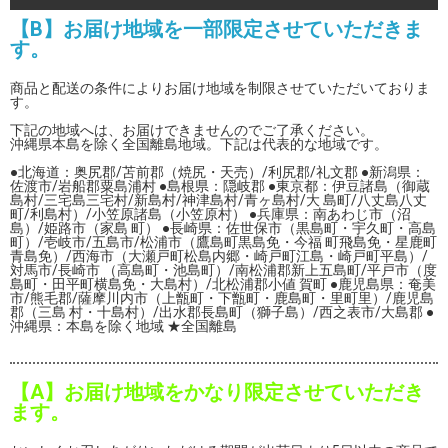
【B】お届け地域を一部限定させていただきま
す。
商品と配送の条件によりお届け地域を制限させていただいておりま
す。
下記の地域へは、お届けできませんのでご了承ください。
沖縄県本島を除く全国離島地域。下記は代表的な地域です。
●北海道：奥尻郡/苫前郡（焼尻・天売）/利尻郡/礼文郡 ●新潟県：
佐渡市/岩船郡粟島浦村 ●島根県：隠岐郡 ●東京都：伊豆諸島（御蔵
島村/三宅島三宅村/新島村/神津島村/青ヶ島村/大 島町/八丈島八丈
町/利島村）/小笠原諸島（小笠原村） ●兵庫県：南あわじ市（沼
島）/姫路市（家島 町） ●長崎県：佐世保市（黒島町・宇久町・高島
町）/壱岐市/五島市/松浦市（鷹島町黒島免・今福 町飛島免・星鹿町
青島免）/西海市（大瀬戸町松島内郷・崎戸町江島・崎戸町平島）/
対馬市/長崎市 （高島町・池島町）/南松浦郡新上五島町/平戸市（度
島町・田平町横島免・大島村）/北松浦郡小値 賀町 ●鹿児島県：奄美
市/熊毛郡/薩摩川内市（上甑町・下甑町・鹿島町・里町里）/鹿児島
郡（三島 村・十島村）/出水郡長島町（獅子島）/西之表市/大島郡 ●
沖縄県：本島を除く地域 ★全国離島
【A】お届け地域をかなり限定させていただき
ます。