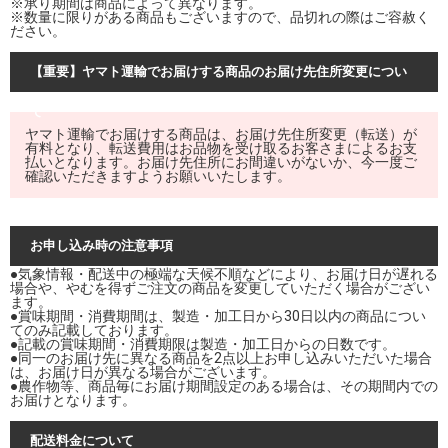
※承り期間は商品によって異なります。
※数量に限りがある商品もございますので、品切れの際はご容赦く
ださい。
【重要】ヤマト運輸でお届けする商品のお届け先住所変更につい
て
ヤマト運輸でお届けする商品は、お届け先住所変更（転送）が
有料となり、転送費用はお品物を受け取るお客さまによるお支
払いとなります。お届け先住所にお間違いがないか、今一度ご
確認いただきますようお願いいたします。
お申し込み時の注意事項
●気象情報・配送中の極端な天候不順などにより、お届け日が遅れる
場合や、やむを得ずご注文の商品を変更していただく場合がござい
ます。
●賞味期間・消費期間は、製造・加工日から30日以内の商品につい
てのみ記載しております。
●記載の賞味期間・消費期限は製造・加工日からの日数です。
●同一のお届け先に異なる商品を2点以上お申し込みいただいた場合
は、お届け日が異なる場合がございます。
●農作物等、商品毎にお届け期間設定のある場合は、その期間内での
お届けとなります。
配送料金について