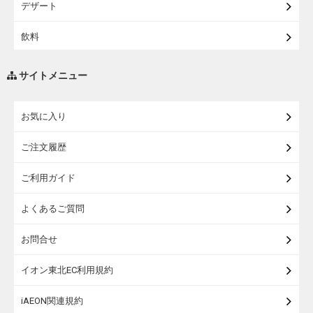
デザート
飲料
調味料・油
サイトメニュー
練り物・漬物・佃煮・乾物
お気に入り
米・麺・パン
ご注文履歴
瓶詰・缶詰・その他食品
ご利用ガイド
お酒
よくあるご質問
ランドセル
お問合せ
うなぎ
イオン東北EC利用規約
iAEON関連規約