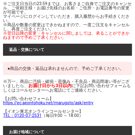
※ご注文日当日の23:59までは、お客さまご自身でご注文のキャンセ
ル、ご依頼主様・お届け先様のお名前・ご住所・お電話番号の変更
が可能です。
マイページにログインしていただき、購入履歴からお手続きくださ
い。
※商品や数量の変更はできかねますので、一度ご注文をキャンセル
し、再度ご注文ください。
※翌日以降の変更・キャンセルに関しましては、承ることができか
ねますので予めご了承ください。
返品・交換について
●商品の交換・返品は承れませんので、予めご了承ください。
※万一、商品に汚損・破損・荷傷み・不良品・商品間違い等がござ
お届け日から3日以内
いましたら、
に下記お問い合わせフォームも
しくはコールセンターへお電話にてご連絡ください。
【お問い合わせフォーム】
https://ec.aeontohoku.net/marugoto/ask/entry
【イオン東北オンラインコールセンター】
TEL：0120-07-2531
（毎日9:00 ～ 18:00）
お届け地域について