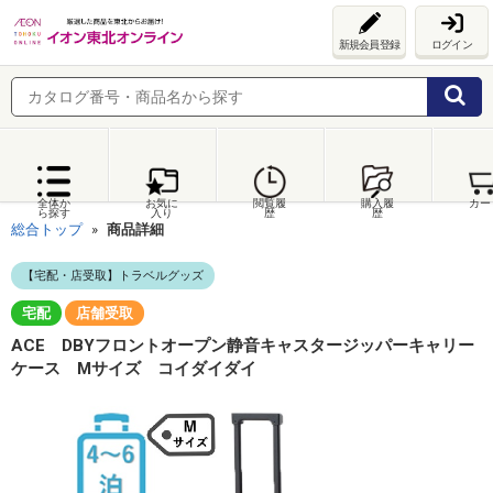
新規会員登録
ログイン
全体か
お気に
閲覧履
購入履
カー
ら探す
入り
歴
歴
総合トップ
商品詳細
【宅配・店受取】トラベルグッズ
宅配
店舗受取
ACE DBYフロントオープン静音キャスタージッパーキャリー
ケース Mサイズ コイダイダイ