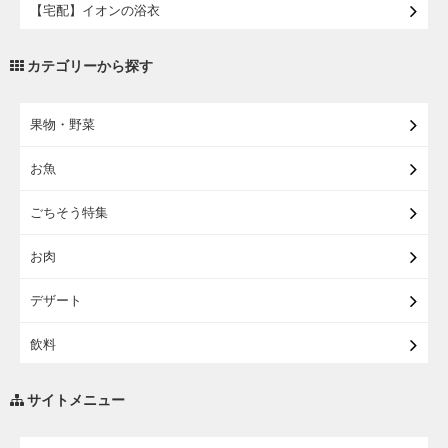
【宅配】イオンの浴衣
【宅配・店受取】トラベルグッズ
カテゴリーから探す
【宅配・店受取】2027イオンのランドセル
果物・野菜
【宅配】まるごと東北直送便
お魚
【宅配】東北のお酒
ごちそう特集
【宅配】東北うまいもの
お肉
【宅配・店受取】イオンのベビー用品
デザート
【宅配】シニアライフ
飲料
調味料・油
サイトメニュー
練り物・漬物・佃煮・乾物