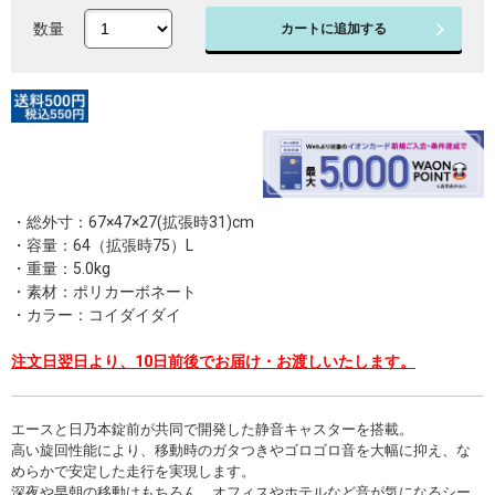
数量
カートに追加する
・総外寸：67×47×27(拡張時31)cm
・容量：64（拡張時75）L
・重量：5.0kg
・素材：ポリカーボネート
・カラー：コイダイダイ
注文日翌日より、10日前後でお届け・お渡しいたします。
エースと日乃本錠前が共同で開発した静音キャスターを搭載。
高い旋回性能により、移動時のガタつきやゴロゴロ音を大幅に抑え、な
めらかで安定した走行を実現します。
深夜や早朝の移動はもちろん、オフィスやホテルなど音が気になるシー