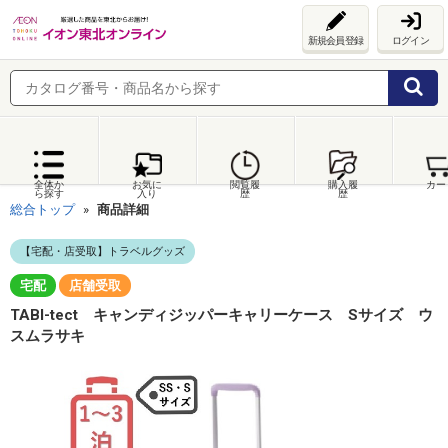
新規会員登録
ログイン
全体か
お気に
閲覧履
購入履
カー
ら探す
入り
歴
歴
総合トップ
商品詳細
【宅配・店受取】トラベルグッズ
宅配
店舗受取
TABI-tect キャンディジッパーキャリーケース Sサイズ ウ
スムラサキ