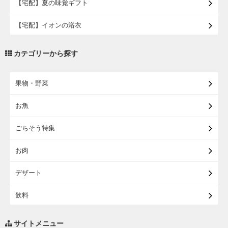
【宅配】夏の味覚ギフト
【宅配】イオンの浴衣
【宅配・店受取】トラベルグッズ
カテゴリーから探す
【宅配・店受取】2027イオンのランドセル
果物・野菜
【宅配】まるごと東北直送便
お魚
【宅配】東北のお酒
ごちそう特集
【宅配】東北うまいもの
お肉
【宅配・店受取】イオンのベビー用品
デザート
【宅配】シニアライフ
飲料
調味料・油
サイトメニュー