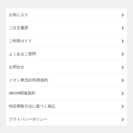
練り物・漬物・佃煮・乾物
お気に入り
米・麺・パン
ご注文履歴
瓶詰・缶詰・その他食品
ご利用ガイド
お酒
よくあるご質問
ランドセル
お問合せ
うなぎ
イオン東北EC利用規約
iAEON関連規約
特定商取引法に基づく表記
プライバシーポリシー