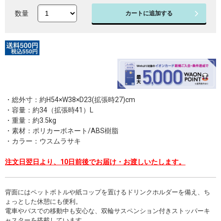
数量
カートに追加する
・総外寸：約H54×W38×D23(拡張時27)cm
・容量：約34（拡張時41）L
・重量：約3.5kg
・素材：ポリカーボネート/ABS樹脂
・カラー：ウスムラサキ
注文日翌日より、10日前後でお届け・お渡しいたします。
背面にはペットボトルや紙コップを置けるドリンクホルダーを備え、ち
ょっとした休憩にも便利。
電車やバスでの移動中も安心な、双輪サスペンション付きストッパーキ
ャスターを搭載しています。