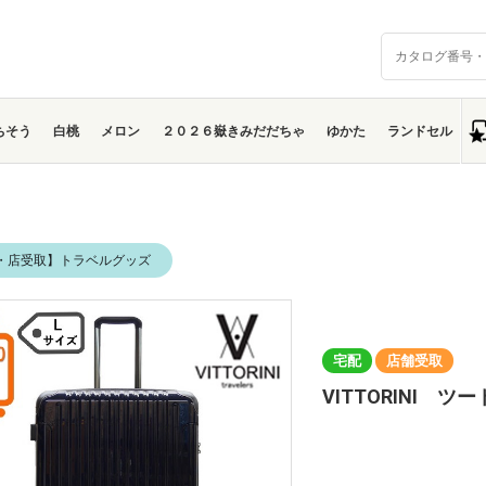
ちそう
白桃
メロン
２０２６嶽きみだだちゃ
ゆかた
ランドセル
・店受取】トラベルグッズ
宅配
店舗受取
VITTORINI