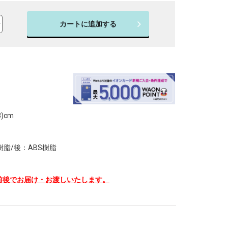
カートに追加する
)cm
樹脂/後：ABS樹脂
※写真はイメージです。
※
前後でお届け・お渡しいたします。