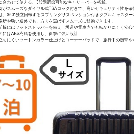
に合わせて使える、3段階調節可能なキャリーバーを搭載。
錠がスムーズなダイヤル式TSAロック付きで、高いセキュリティ性を確
は、360°独立回転するスプリングサスペンション付きダブルキャスター
場所や狭い通路でも、方向を選ばずスムーズに移動できます。
前輪にはフットストッパーを備え、坂道や電車内でも転がりにくく安心
面にはABS樹脂を使用し、衝撃に強い設計。
立ちにくいツートンカラー仕上げとコーナーパッドで、旅行中の衝撃や