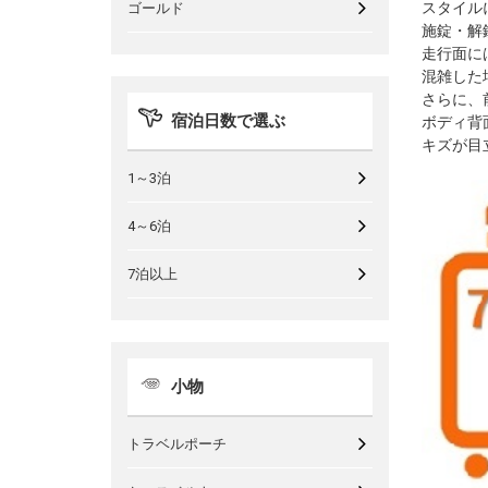
スタイル
ゴールド
施錠・解
走行面に
混雑した
さらに、
宿泊日数で選ぶ
ボディ背
キズが目
1～3泊
4～6泊
7泊以上
小物
トラベルポーチ