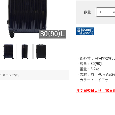
数量
・総外寸：74×49×29(33
・容量：80(90)L
・重量：5.2kg
・素材：前：PC＋ABS
イメージです。
※写真はイメージです。
・カラー：コイアオ
注文日翌日より、10日