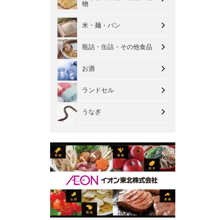
物
米・麺・パン
瓶詰・缶詰・その他食品
お酒
ランドセル
うなぎ