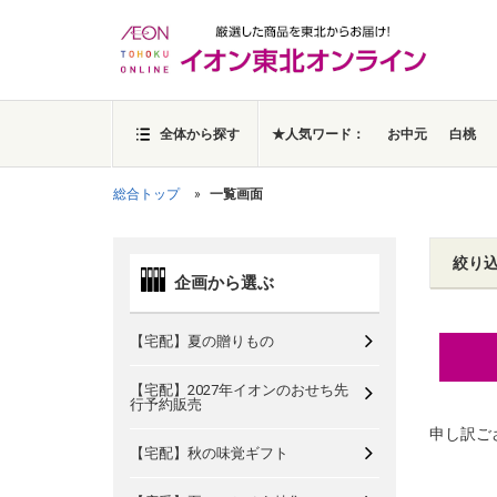
全体から探す
★人気ワード：
お中元
白桃
総合トップ
一覧画面
絞り
企画から選ぶ
【宅配】夏の贈りもの
【宅配】2027年イオンのおせち先
行予約販売
申し訳ご
【宅配】秋の味覚ギフト