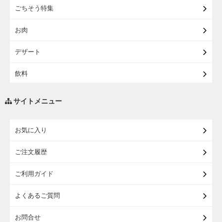
ごちそう特集
【宅配】東北のお酒
お肉
【宅配】東北うまいもの
デザート
【宅配・店受取】イオンのベビー用品
飲料
【宅配】シニアライフ
調味料・油
サイトメニュー
練り物・漬物・佃煮・乾物
お気に入り
米・麺・パン
ご注文履歴
瓶詰・缶詰・その他食品
ご利用ガイド
お酒
よくあるご質問
ランドセル
お問合せ