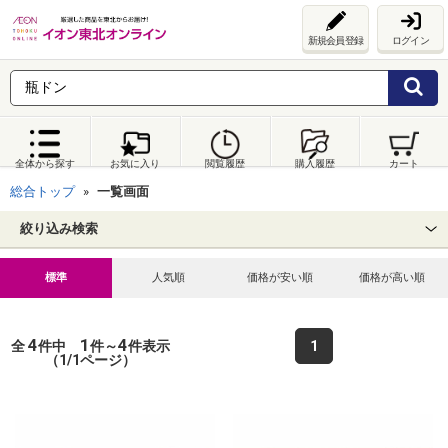
新規会員登録
ログイン
全体から探す
お気に入り
閲覧履歴
購入履歴
カート
総合トップ
一覧画面
絞り込み検索
標準
人気順
価格が安い順
価格が高い順
4
1
4
全
件中
件～
件表示
1
（1/1ページ）