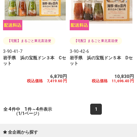
【宅配】まるごと東北直送便
【宅配】まるごと東北直送便
3-90-41-7
3-90-42-6
岩手県 浜の宝瓶ドン３本 Cセ
岩手県 浜の宝瓶ドン５本 Dセ
ット
ット
6,870円
10,830円
税込価格 7,419.60 円
税込価格 11,696.40 円
4
1
4
全
件中
件～
件表示
1
（1/1ページ）
全企画から探す